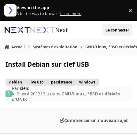
Aller au contenu
View in the app
×
Di
A better way to browse.
Learn more
.
Next
Se connecter
Accueil
Systèmes d'exploitation
GNU/Linux, *BSD et dérivé
Install Debian sur clef USB
debian
live usb
persistance
windows
Par
sield
le 2 avril 2013
13 a
dans
GNU/Linux, *BSD et dérivés
d'UNIX
Commencer un nouveau sujet