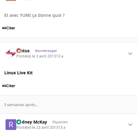
Et avec YUMI ça donne quoi ?
Citer
foetus
Stormtrooper
Posté(e)
le 3 avril 2013
13 a
Linux Live Kit
Citer
3 semaines après...
Rodney McKay
INpactien
Posté(e)
le 23 avril 2013
13 a