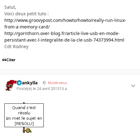
Salut,
Voici deux petit tuto :
http://www.groovypost.com/howto/howto/really-run-linux-
from-a-memory-card/
http://gornthorn.over-blog.fr/article-live-usb-en-mode-
persistant-avec-l-integralite-de-la-cle-usb-74373994.html
Cdt Rodney
Citer
beankylla
Modérateur
Posté(e)
le 24 avril 2013
13 a