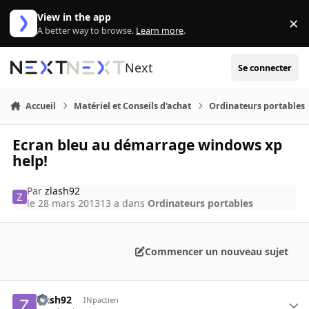
Aller au contenu
View in the app
×
Di
A better way to browse.
Learn more
.
Next
Se connecter
Accueil
Matériel et Conseils d'achat
Ordinateurs portables
Ecran bleu au démarrage windows xp
help!
Par
zlash92
le 28 mars 2013
13 a
dans
Ordinateurs portables
Commencer un nouveau sujet
zlash92
INpactien