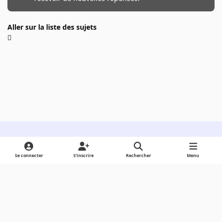
Aller sur la liste des sujets
Light Mode
Dark Mode
System Preference
Se connecter
S’inscrire
Rechercher
Menu
Langue
Cookies
Powered by
Invision Community