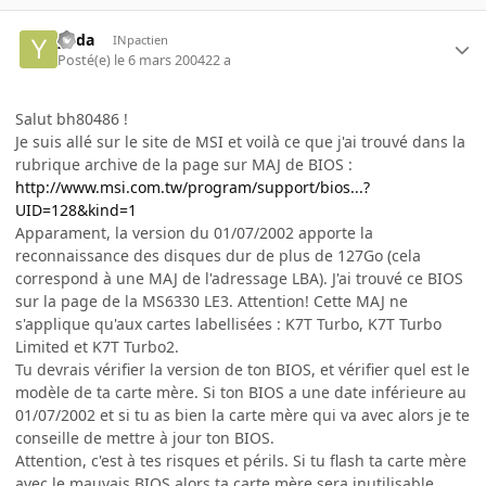
yoda
INpactien
Posté(e)
le 6 mars 2004
22 a
Salut bh80486 !
Je suis allé sur le site de MSI et voilà ce que j'ai trouvé dans la
rubrique archive de la page sur MAJ de BIOS :
http://www.msi.com.tw/program/support/bios...?
UID=128&kind=1
Apparament, la version du 01/07/2002 apporte la
reconnaissance des disques dur de plus de 127Go (cela
correspond à une MAJ de l'adressage LBA). J'ai trouvé ce BIOS
sur la page de la MS6330 LE3. Attention! Cette MAJ ne
s'applique qu'aux cartes labellisées : K7T Turbo, K7T Turbo
Limited et K7T Turbo2.
Tu devrais vérifier la version de ton BIOS, et vérifier quel est le
modèle de ta carte mère. Si ton BIOS a une date inférieure au
01/07/2002 et si tu as bien la carte mère qui va avec alors je te
conseille de mettre à jour ton BIOS.
Attention, c'est à tes risques et périls. Si tu flash ta carte mère
avec le mauvais BIOS alors ta carte mère sera inutilisable.