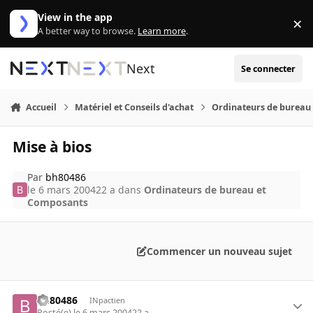
Aller au contenu
View in the app
×
Di
A better way to browse.
Learn more
.
Next
Se connecter
Accueil
Matériel et Conseils d'achat
Ordinateurs de bureau
Mise à bios
Par
bh80486
le 6 mars 2004
22 a
dans
Ordinateurs de bureau et
Composants
Commencer un nouveau sujet
bh80486
INpactien
Posté(e)
le 6 mars 2004
22 a