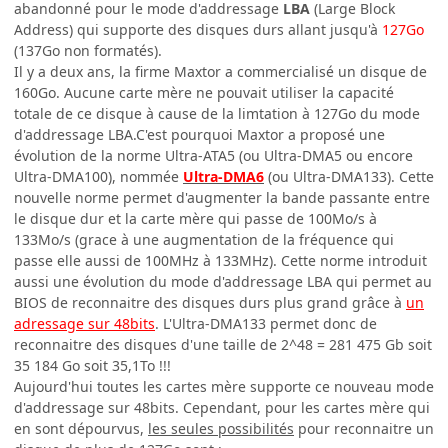
abandonné pour le mode d'addressage
LBA
(Large Block
Address) qui supporte des disques durs allant jusqu'à
127Go
(137Go non formatés).
Il y a deux ans, la firme Maxtor a commercialisé un disque de
160Go. Aucune carte mère ne pouvait utiliser la capacité
totale de ce disque à cause de la limtation à 127Go du mode
d'addressage LBA.C'est pourquoi Maxtor a proposé une
évolution de la norme Ultra-ATA5 (ou Ultra-DMA5 ou encore
Ultra-DMA100), nommée
Ultra-DMA6
(ou Ultra-DMA133). Cette
nouvelle norme permet d'augmenter la bande passante entre
le disque dur et la carte mère qui passe de 100Mo/s à
133Mo/s (grace à une augmentation de la fréquence qui
passe elle aussi de 100MHz à 133MHz). Cette norme introduit
aussi une évolution du mode d'addressage LBA qui permet au
BIOS de reconnaitre des disques durs plus grand grâce à
un
adressage sur 48bits
. L'Ultra-DMA133 permet donc de
reconnaitre des disques d'une taille de 2^48 = 281 475 Gb soit
35 184 Go soit 35,1To !!!
Aujourd'hui toutes les cartes mère supporte ce nouveau mode
d'addressage sur 48bits. Cependant, pour les cartes mère qui
en sont dépourvus,
les seules possibilités
pour reconnaitre un