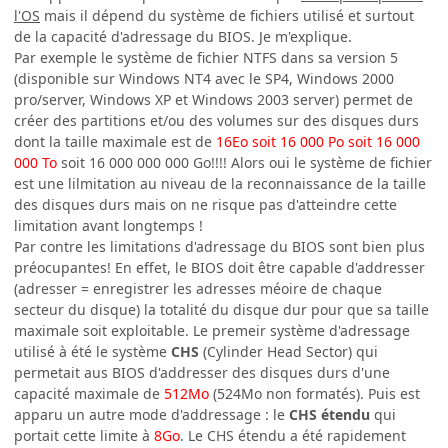
l'OS
mais il dépend du système de fichiers utilisé et surtout
de la capacité d'adressage du BIOS. Je m'explique.
Par exemple le système de fichier NTFS dans sa version 5
(disponible sur Windows NT4 avec le SP4, Windows 2000
pro/server, Windows XP et Windows 2003 server) permet de
créer des partitions et/ou des volumes sur des disques durs
dont la taille maximale est de
16Eo soit 16 000 Po soit 16 000
000 To
soit 16 000 000 000 Go!!!! Alors oui le système de fichier
est une lilmitation au niveau de la reconnaissance de la taille
des disques durs mais on ne risque pas d'atteindre cette
limitation avant longtemps !
Par contre les limitations d'adressage du BIOS sont bien plus
préocupantes! En effet, le BIOS doit être capable d'addresser
(adresser = enregistrer les adresses méoire de chaque
secteur du disque) la totalité du disque dur pour que sa taille
maximale soit exploitable. Le premeir système d'adressage
utilisé à été le système
CHS
(Cylinder Head Sector) qui
permetait aus BIOS d'addresser des disques durs d'une
capacité maximale de
512Mo
(524Mo non formatés). Puis est
apparu un autre mode d'addressage : le
CHS étendu
qui
portait cette limite à
8Go
. Le CHS étendu a été rapidement