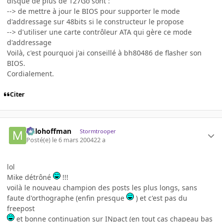
disque de plus de 127Go sont :
--> de mettre à jour le BIOS pour supporter le mode
d'addressage sur 48bits si le constructeur le propose
--> d'utiliser une carte contrôleur ATA qui gère ce mode
d'addressage
Voilà, c'est pourquoi j'ai conseillé à bh80486 de flasher son
BIOS.
Cordialement.
Citer
milohoffman
Stormtrooper
Posté(e)
le 6 mars 2004
22 a
lol
Mike détrôné
!!!
voilà le nouveau champion des posts les plus longs, sans
faute d'orthographe (enfin presque
) et c'est pas du
freepost
et bonne continuation sur INpact (en tout cas chapeau bas