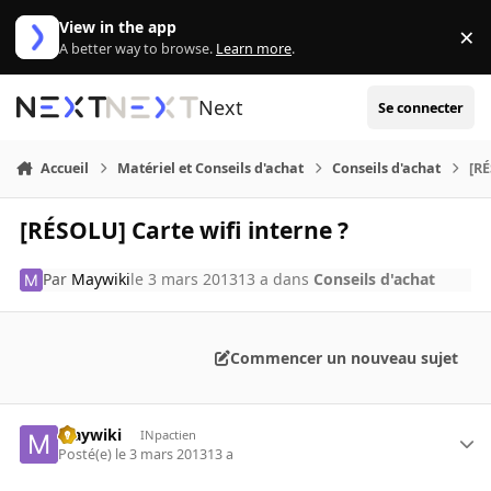
Aller au contenu
View in the app
×
Di
A better way to browse.
Learn more
.
Next
Se connecter
Accueil
Matériel et Conseils d'achat
Conseils d'achat
[RÉ
[RÉSOLU] Carte wifi interne ?
Par
Maywiki
le 3 mars 2013
13 a
dans
Conseils d'achat
Commencer un nouveau sujet
Maywiki
INpactien
Posté(e)
le 3 mars 2013
13 a