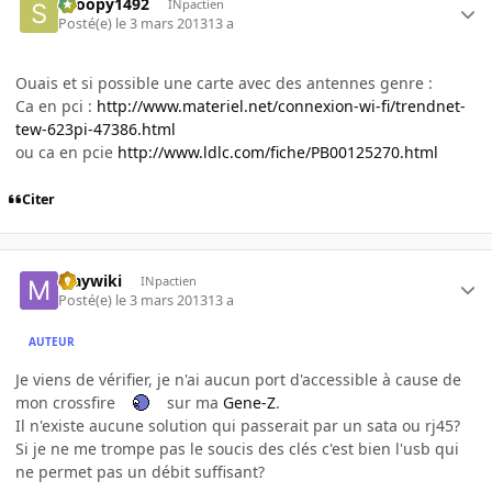
snoopy1492
INpactien
Posté(e)
le 3 mars 2013
13 a
Ouais et si possible une carte avec des antennes genre :
Ca en pci :
http://www.materiel.net/connexion-wi-fi/trendnet-
tew-623pi-47386.html
ou ca en pcie
http://www.ldlc.com/fiche/PB00125270.html
Citer
Maywiki
INpactien
Posté(e)
le 3 mars 2013
13 a
AUTEUR
Je viens de vérifier, je n'ai aucun port d'accessible à cause de
mon crossfire
sur ma
Gene-Z
.
Il n'existe aucune solution qui passerait par un sata ou rj45?
Si je ne me trompe pas le soucis des clés c'est bien l'usb qui
ne permet pas un débit suffisant?