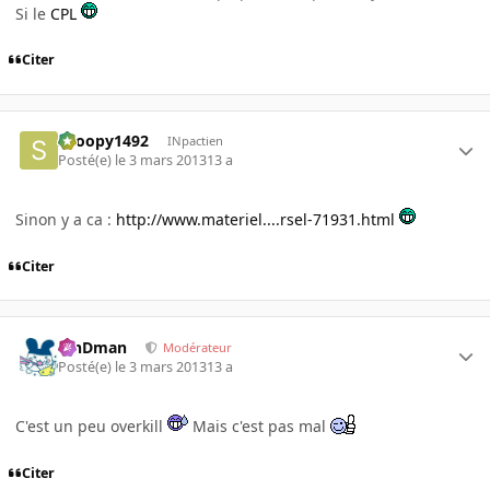
Si le
CPL
Citer
snoopy1492
INpactien
Posté(e)
le 3 mars 2013
13 a
Sinon y a ca :
http://www.materiel....rsel-71931.html
Citer
RinDman
Modérateur
Posté(e)
le 3 mars 2013
13 a
C'est un peu overkill
Mais c'est pas mal
Citer