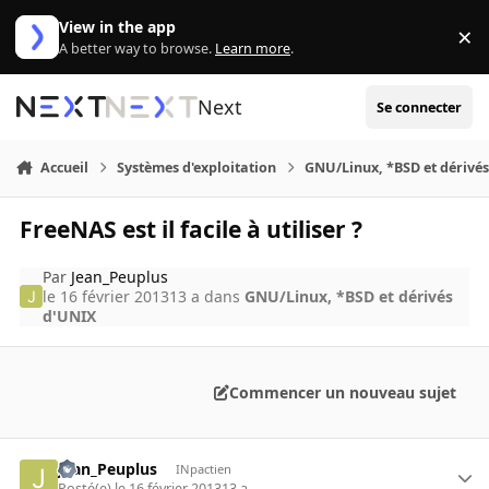
Aller au contenu
View in the app
×
Di
A better way to browse.
Learn more
.
Next
Se connecter
Accueil
Systèmes d'exploitation
GNU/Linux, *BSD et dérivé
FreeNAS est il facile à utiliser ?
Par
Jean_Peuplus
le 16 février 2013
13 a
dans
GNU/Linux, *BSD et dérivés
d'UNIX
Commencer un nouveau sujet
Jean_Peuplus
INpactien
Posté(e)
le 16 février 2013
13 a