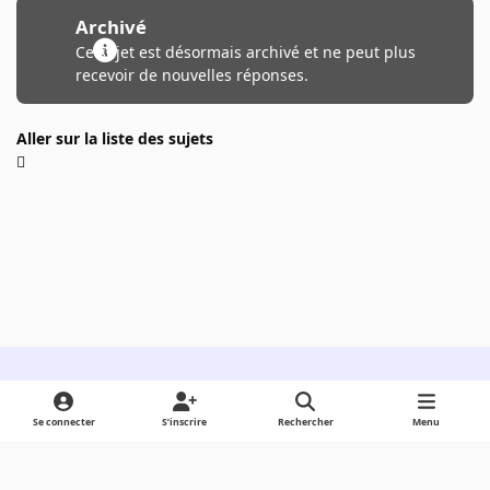
Archivé
Ce sujet est désormais archivé et ne peut plus
recevoir de nouvelles réponses.
Aller sur la liste des sujets
Light Mode
Dark Mode
System Preference
Se connecter
S’inscrire
Rechercher
Menu
Langue
Cookies
Powered by
Invision Community