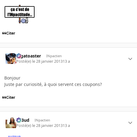
Citer
Gigatoaster
INpactien
Posté(e)
le 28 janvier 2013
13 a
Bonjour
Juste par curiosité, à quoi servent ces coupons?
Citer
Sp3ud
INpactien
Posté(e)
le 28 janvier 2013
13 a