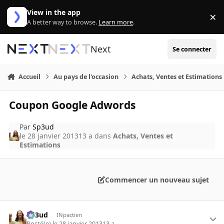
Aller au contenu
View in the app
×
Di
A better way to browse.
Learn more
.
Next
Se connecter
Accueil
Au pays de l'occasion
Achats, Ventes et Estimations
Coupon Google Adwords
Par
Sp3ud
le 28 janvier 2013
13 a
dans
Achats, Ventes et
Estimations
Commencer un nouveau sujet
Sp3ud
INpactien
Posté(e)
le 28 janvier 2013
13 a