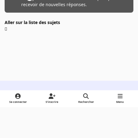
recevoir de nouvelles réponses.
Aller sur la liste des sujets
Light Mode
Dark Mode
System Preference
Se connecter
S’inscrire
Rechercher
Menu
Langue
Cookies
Powered by
Invision Community