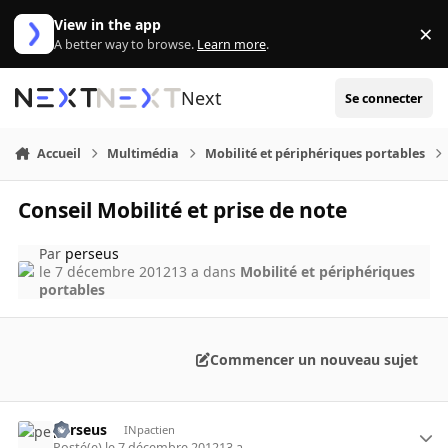
Aller au contenu
View in the app
×
Di
A better way to browse.
Learn more
.
Next
Se connecter
Accueil
Multimédia
Mobilité et périphériques portables
Conseil Mobilité et prise de note
Par
perseus
le 7 décembre 2012
13 a
dans
Mobilité et périphériques
portables
Commencer un nouveau sujet
perseus
INpactien
Posté(e)
le 7 décembre 2012
13 a