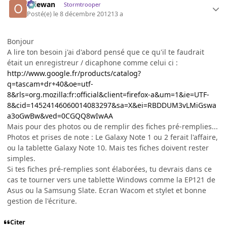
Oliewan
Stormtrooper
Posté(e)
le 8 décembre 2012
13 a
Bonjour
A lire ton besoin j'ai d'abord pensé que ce qu'il te faudrait
était un enregistreur / dicaphone comme celui ci :
http://www.google.fr/products/catalog?
q=tascam+dr+40&oe=utf-
8&rls=org.mozilla:fr:official&client=firefox-a&um=1&ie=UTF-
8&cid=14524146060014083297&sa=X&ei=RBDDUM3vLMiGswa
a3oGwBw&ved=0CGQQ8wIwAA
Mais pour des photos ou de remplir des fiches pré-remplies...
Photos et prises de note : Le Galaxy Note 1 ou 2 ferait l'affaire,
ou la tablette Galaxy Note 10. Mais tes fiches doivent rester
simples.
Si tes fiches pré-remplies sont élaborées, tu devrais dans ce
cas te tourner vers une tablette Windows comme la EP121 de
Asus ou la Samsung Slate. Ecran Wacom et stylet et bonne
gestion de l'écriture.
Citer