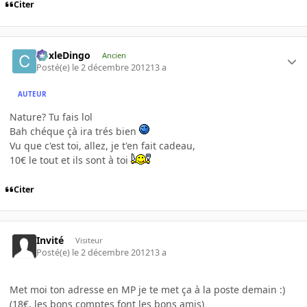
Citer
CoxleDingo
Ancien
Posté(e)
le 2 décembre 2012
13 a
AUTEUR
Nature? Tu fais lol
Bah chéque çà ira trés bien
Vu que c'est toi, allez, je t'en fait cadeau,
10€ le tout et ils sont à toi
Citer
Invité
Visiteur
Posté(e)
le 2 décembre 2012
13 a
Met moi ton adresse en MP je te met ça à la poste demain :)
(18€, les bons comptes font les bons amis)