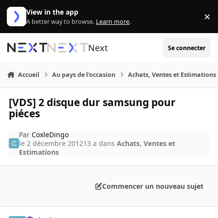
Aller au contenu
View in the app
×
Di
A better way to browse.
Learn more
.
Next
Se connecter
Accueil
Au pays de l'occasion
Achats, Ventes et Estimations
[VDS] 2 disque dur samsung pour
piéces
Par
CoxleDingo
le 2 décembre 2012
13 a
dans
Achats, Ventes et
Estimations
Commencer un nouveau sujet