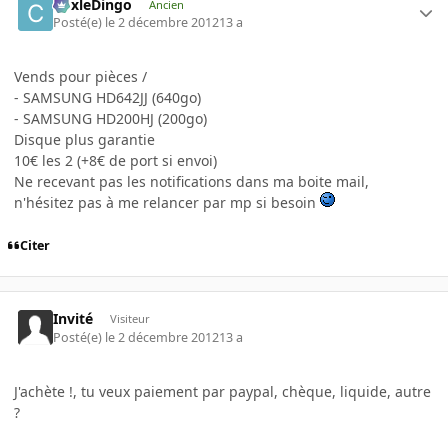
CoxleDingo
Ancien
Posté(e)
le 2 décembre 2012
13 a
Vends pour pièces /
- SAMSUNG HD642JJ (640go)
- SAMSUNG HD200HJ (200go)
Disque plus garantie
10€ les 2 (+8€ de port si envoi)
Ne recevant pas les notifications dans ma boite mail,
n'hésitez pas à me relancer par mp si besoin
Citer
Invité
Visiteur
Posté(e)
le 2 décembre 2012
13 a
J'achète !, tu veux paiement par paypal, chèque, liquide, autre
?