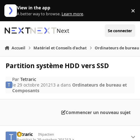
Aller au contenu
View in the app
×
Di
A better way to browse.
Learn more
.
Next
Se connecter
Accueil
Matériel et Conseils d'achat
Ordinateurs de bureau
Partition système HDD vers SSD
Par
Tetraric
le 29 octobre 2012
13 a
dans
Ordinateurs de bureau et
Composants
Commencer un nouveau sujet
Tetraric
INpactien
Posté(e)
le 29 octobre 2012
13 a