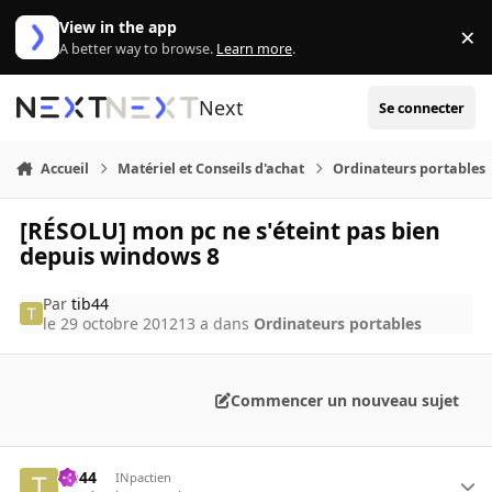
Aller au contenu
View in the app
×
Di
A better way to browse.
Learn more
.
Next
Se connecter
Accueil
Matériel et Conseils d'achat
Ordinateurs portables
[RÉSOLU] mon pc ne s'éteint pas bien
depuis windows 8
Par
tib44
le 29 octobre 2012
13 a
dans
Ordinateurs portables
Commencer un nouveau sujet
tib44
INpactien