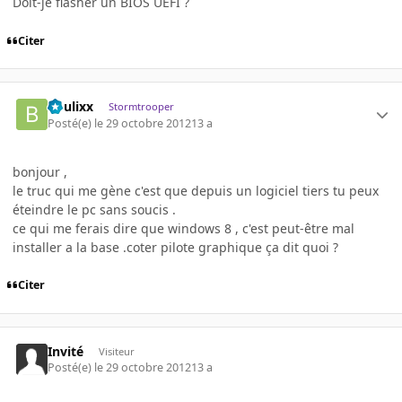
Doit-je flasher un BIOS UEFI ?
Citer
boulixx
Stormtrooper
Posté(e)
le 29 octobre 2012
13 a
bonjour ,
le truc qui me gène c'est que depuis un logiciel tiers tu peux
éteindre le pc sans soucis .
ce qui me ferais dire que windows 8 , c'est peut-être mal
installer a la base .coter pilote graphique ça dit quoi ?
Citer
Invité
Visiteur
Posté(e)
le 29 octobre 2012
13 a