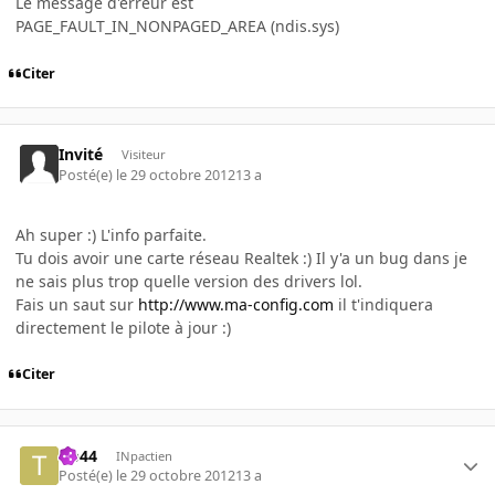
Le message d'erreur est
PAGE_FAULT_IN_NONPAGED_AREA (ndis.sys)
Citer
Invité
Visiteur
Posté(e)
le 29 octobre 2012
13 a
Ah super :) L'info parfaite.
Tu dois avoir une carte réseau Realtek :) Il y'a un bug dans je
ne sais plus trop quelle version des drivers lol.
Fais un saut sur
http://www.ma-config.com
il t'indiquera
directement le pilote à jour :)
Citer
tib44
INpactien
Posté(e)
le 29 octobre 2012
13 a