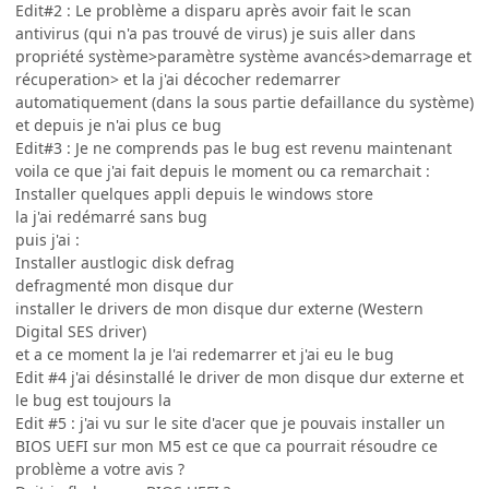
Edit#2 : Le problème a disparu après avoir fait le scan
antivirus (qui n'a pas trouvé de virus) je suis aller dans
propriété système>paramètre système avancés>demarrage et
récuperation> et la j'ai décocher redemarrer
automatiquement (dans la sous partie defaillance du système)
et depuis je n'ai plus ce bug
Edit#3 : Je ne comprends pas le bug est revenu maintenant
voila ce que j'ai fait depuis le moment ou ca remarchait :
Installer quelques appli depuis le windows store
la j'ai redémarré sans bug
puis j'ai :
Installer austlogic disk defrag
defragmenté mon disque dur
installer le drivers de mon disque dur externe (Western
Digital SES driver)
et a ce moment la je l'ai redemarrer et j'ai eu le bug
Edit #4 j'ai désinstallé le driver de mon disque dur externe et
le bug est toujours la
Edit #5 : j'ai vu sur le site d'acer que je pouvais installer un
BIOS UEFI sur mon M5 est ce que ca pourrait résoudre ce
problème a votre avis ?