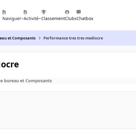
Naviguer
Activité
Classement
Clubs
Chatbox
reau et Composants
Performance tres tres mediocre
iocre
de bureau et Composants