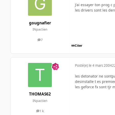
J'ai essayer ton prog c
les drivers sont les der
gougnafier
INpactien
7
messages
Citer
Posté(e)
le 4 mars 2004
2
les detonator ne sontpa
desinstalle t es premier
les geforce fx sont tjr
THOMAS62
INpactien
1 k
messages