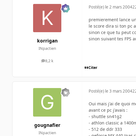
Posté(e)
le 2 mars 2004
2
premierement lance un 
le score dira si ton pc
sinon ce que tu peut co
sinon suivant tes FPS a
korrigan
INpactien
8,2 k
messages
Citer
Posté(e)
le 3 mars 2004
2
Oui mais j'ai de quoi m
avant ce pc j'avais :
- shuttle sn41g2
- athlon classic a 140
gougnafier
- 512 de ddr 333
INpactien
- geforce MX 440 (pas c