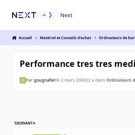
Aller au contenu
Next
Accueil
Matériel et Conseils d'achat
Ordinateurs de bu
Performance tres tres med
Par
gougnafier
le 2 mars 2004
22 a
dans
Ordinateurs 
1
2
SUIVANT