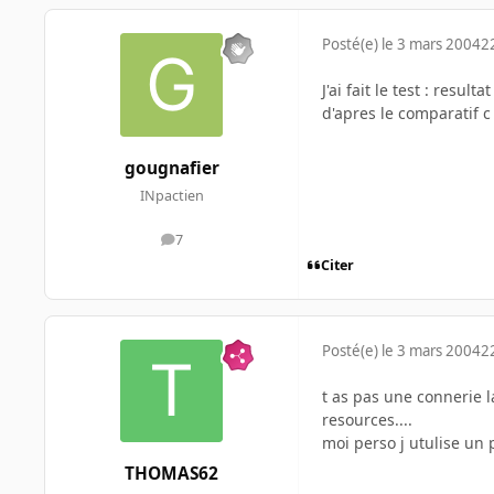
Posté(e)
le 3 mars 2004
2
J'ai fait le test : resulta
d'apres le comparatif c 
gougnafier
INpactien
7
messages
Citer
Posté(e)
le 3 mars 2004
2
t as pas une connerie l
resources....
moi perso j utulise un 
THOMAS62