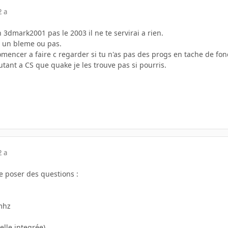
2 a
3dmark2001 pas le 2003 il ne te servirai a rien.
 a un bleme ou pas.
mencer a faire c regarder si tu n'as pas des progs en tache de fon
utant a CS que quake je les trouve pas si pourris.
2 a
e poser des questions :
0mhz
elle integrée)