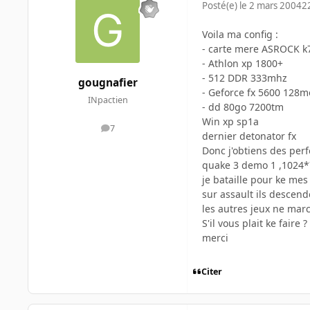
Posté(e)
le 2 mars 2004
2
Voila ma config :
- carte mere ASROCK k
- Athlon xp 1800+
- 512 DDR 333mhz
gougnafier
- Geforce fx 5600 128m
INpactien
- dd 80go 7200tm
Win xp sp1a
7
messages
dernier detonator fx
Donc j'obtiens des per
quake 3 demo 1 ,1024*76
je bataille pour ke mes
sur assault ils descende
les autres jeux ne marc
S'il vous plait ke faire ?
merci
Citer