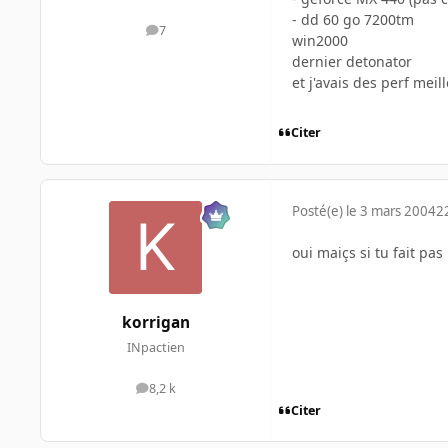
- dd 60 go 7200tm
7
messages
win2000
dernier detonator
et j'avais des perf me
Citer
Posté(e)
le 3 mars 2004
2
oui maiçs si tu fait pas
korrigan
INpactien
8,2 k
messages
Citer