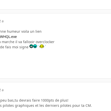
2 a
nne humeur voila un lien
P_WHQL.exe
a marche il va fallooir overclocker
ide fais moi signe
2 a
peu bas,tu devrais faire 1000pts de plus!
s pilotes graphiques et les derniers pilotes pour ta CM.