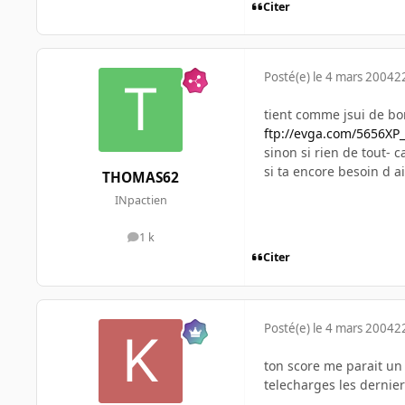
Citer
Posté(e)
le 4 mars 2004
2
tient comme jsui de bo
ftp://evga.com/5656X
sinon si rien de tout- c
si ta encore besoin d a
THOMAS62
INpactien
1 k
messages
Citer
Posté(e)
le 4 mars 2004
2
ton score me parait un 
telecharges les dernier