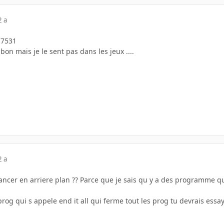
2 a
t 7531
bon mais je le sent pas dans les jeux ....
2 a
ancer en arriere plan ?? Parce que je sais qu y a des programme qu
prog qui s appele end it all qui ferme tout les prog tu devrais essa