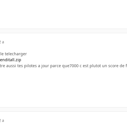
2 a
 le telecharger
enditall.zip
re aussi tes pilotes a jour parce que7000 c est plutot un score de 
2 a