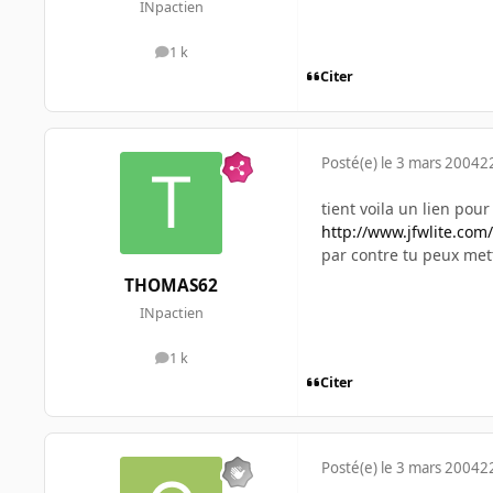
INpactien
1 k
messages
Citer
Posté(e)
le 3 mars 2004
2
tient voila un lien pour
http://www.jfwlite.com/
par contre tu peux mett
THOMAS62
INpactien
1 k
messages
Citer
Posté(e)
le 3 mars 2004
2