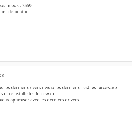
 pas mieux : 7559
nier detonator ....
2 a
s les dernier drivers nvidia les dernier c ' est les forceware
s et reinstalle les forceware
 mieux optimiser avec les derniers drivers