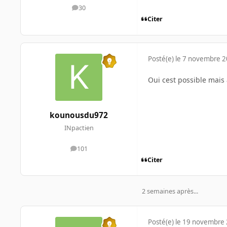
30
messages
Citer
Posté(e)
le 7 novembre 
Oui cest possible mais a
kounousdu972
INpactien
101
messages
Citer
2 semaines après...
Posté(e)
le 19 novembre