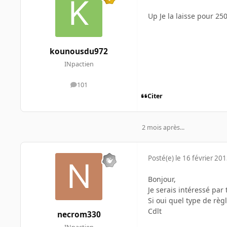
Up Je la laisse pour 250
kounousdu972
INpactien
101
messages
Citer
2 mois après...
Posté(e)
le 16 février 20
Bonjour,
Je serais intéressé par
Si oui quel type de règ
Cdlt
necrom330