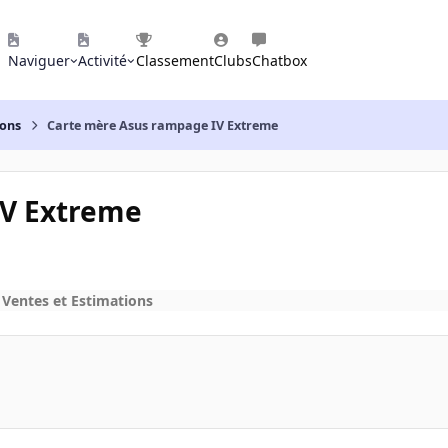
Naviguer
Activité
Classement
Clubs
Chatbox
ions
Carte mère Asus rampage IV Extreme
IV Extreme
 Ventes et Estimations