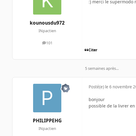
:) merci le supermodo m
kounousdu972
INpactien
101
messages
Citer
5 semaines après...
Posté(e)
le 6 novembre 
bonjour
possible de la livrer e
PHILIPPEHG
INpactien