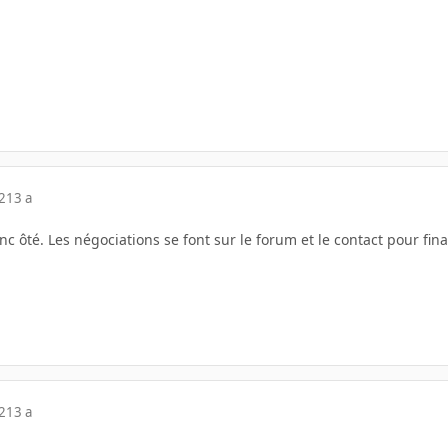
2
13 a
onc ôté. Les négociations se font sur le forum et le contact pour fin
2
13 a