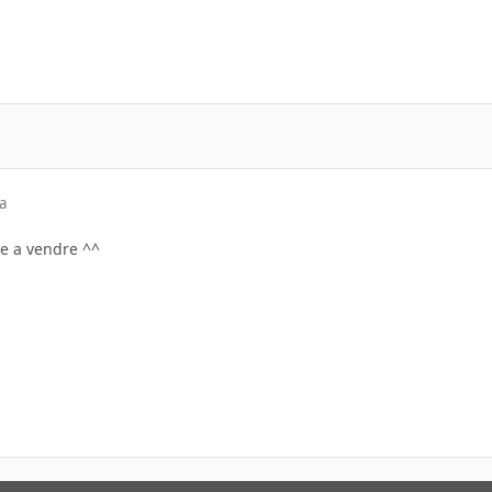
a
re a vendre ^^