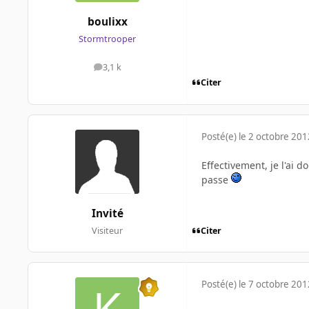
boulixx
Stormtrooper
3,1 k
messages
Citer
Posté(e)
le 2 octobre 201
Effectivement, je l'ai d
passe
Invité
Citer
Visiteur
Posté(e)
le 7 octobre 201