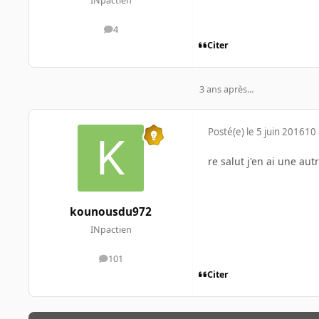
INpactien
4
messages
Citer
3 ans après...
Posté(e)
le 5 juin 2016
10 
re salut j'en ai une aut
kounousdu972
INpactien
101
messages
Citer