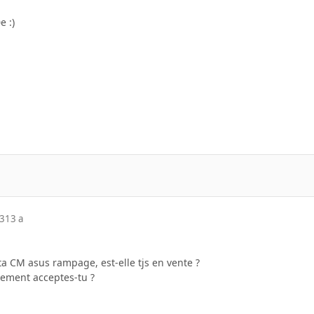
e :)
13
13 a
 ta CM asus rampage, est-elle tjs en vente ?
lement acceptes-tu ?