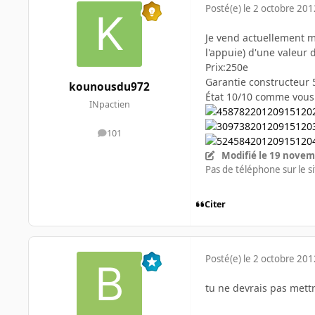
Posté(e)
le 2 octobre 201
Je vend actuellement m
l'appuie) d'une valeur 
Prix:250e
Garantie constructeur 5
kounousdu972
État 10/10 comme vous p
INpactien
101
messages
Modifié
le 19 novem
Pas de téléphone sur le sit
Citer
Posté(e)
le 2 octobre 201
tu ne devrais pas mettre t