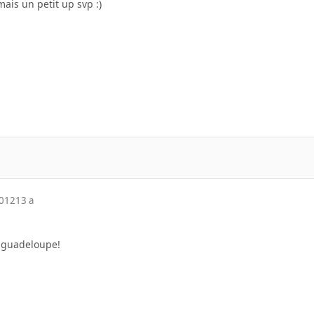
ais un petit up svp :)
2012
13 a
n guadeloupe!