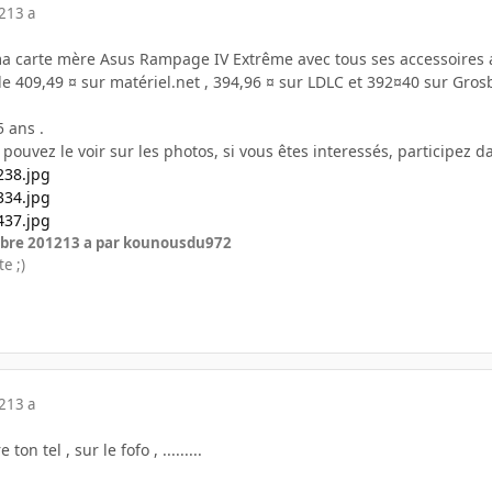
2
13 a
a carte mère Asus Rampage IV Extrême avec tous ses accessoires a
de 409,49 ¤ sur matériel.net , 394,96 ¤ sur LDLC et 392¤40 sur Grosbi
 ans .
ouvez le voir sur les photos, si vous êtes interessés, participez da
bre 2012
13 a
par kounousdu972
e ;)
2
13 a
on tel , sur le fofo , .........