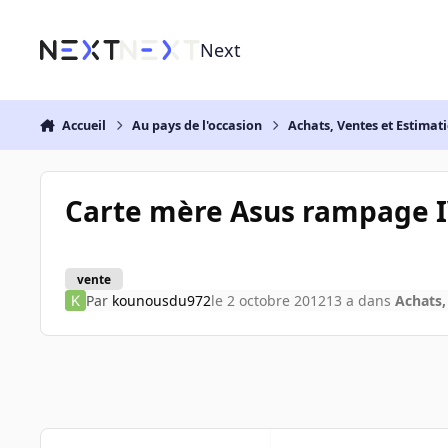
Aller au contenu
Next
Accueil
Au pays de l'occasion
Achats, Ventes et Estimat
Carte mère Asus rampage 
vente
Par
kounousdu972
le 2 octobre 2012
13 a
dans
Achats,