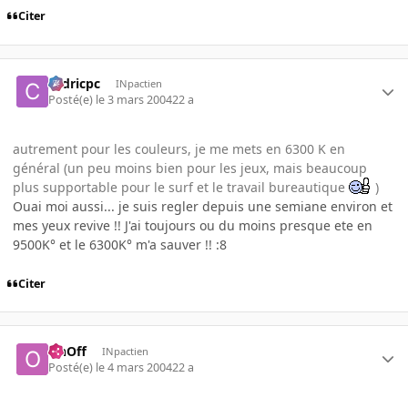
Citer
cedricpc
INpactien
Posté(e)
le 3 mars 2004
22 a
autrement pour les couleurs, je me mets en 6300 K en
général (un peu moins bien pour les jeux, mais beaucoup
plus supportable pour le surf et le travail bureautique
)
Ouai moi aussi... je suis regler depuis une semiane environ et
mes yeux revive !! J'ai toujours ou du moins presque ete en
9500K° et le 6300K° m'a sauver !! :8
Citer
OnOff
INpactien
Posté(e)
le 4 mars 2004
22 a