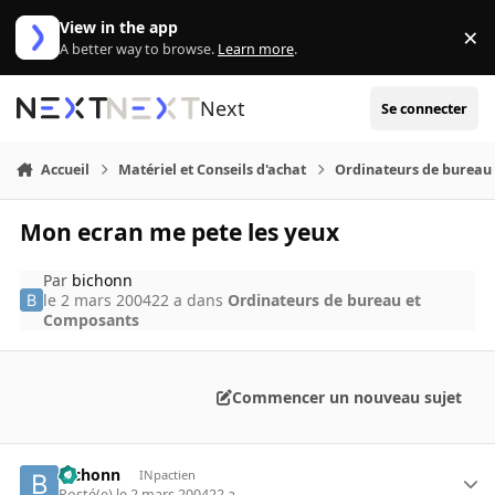
Aller au contenu
View in the app
×
Di
A better way to browse.
Learn more
.
Next
Se connecter
Accueil
Matériel et Conseils d'achat
Ordinateurs de bureau
Mon ecran me pete les yeux
Par
bichonn
le 2 mars 2004
22 a
dans
Ordinateurs de bureau et
Composants
Commencer un nouveau sujet
bichonn
INpactien
Posté(e)
le 2 mars 2004
22 a