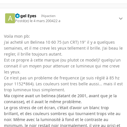
Angel Eyes
INpactien
Posté(e)
le 4 mars 2004
22 a
Voila mon pb:
j'ai acheté un Belinea 10 60 75 (un CRT) 19" il y a quelques
semaines, et il me creve les yeux tellement il brille. J'ai beau le
regler, il brille toujours autant.
Est ce propre à cette marque (ou plutot ce model)? quelqu'un
connait il un moyen pour attenuer ce lumineux qui me creve
les yeux.
Ce n'est pas un probleme de frequence (je suis réglé à 85 hz
pour 1152*864). Les couleurs sont tres belle aussi... mais il est
trop lumineux tous simplement.
Ma copine avait un belinea (datant de 2001, avant que je la
connaisse), et il avait le même problème.
Le gros stress de cet écran, c'était d'avoir un blanc trop
brillant, et des couleurs sombres qui tournaient trops vite au
noir. Même avec la luminosité à fond et le contraste au
minimum, le noir restait noir (normalement, il vire au gris) et