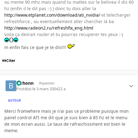
ou meme 90 mhz mais quand tu mattes sur le belinea il dis 60
hz (enfin il le dit pas :-) ) donc tu dois aller la
http://www.etplanet.com/download/ati_nvidia/
et telecharger
refreshforce , ou eventuellement aller chercher là ba
http://www.radeon2.ru/refreshfix_eng.html
voila ça devrait rouler et tu pourras recuperer tes yeux :-)
m enfin fais ce que je te dis!!!!
Citer
bichonn
INpactien
Posté(e)
le 3 mars 2004
22 a
AUTEUR
Merci fromwhere mais je n'ai pas ce probleme puisque mon
panel control ATI me dit que je suis bien à 85 hz et le menu
de mon ecran aussi. Le taux de rafraichissment est bien le
meme.