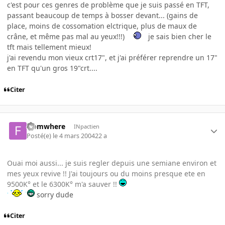
c'est pour ces genres de problème que je suis passé en TFT,
passant beaucoup de temps à bosser devant... (gains de
place, moins de cossomation elctrique, plus de maux de
crâne, et même pas mal au yeux!!!)
je sais bien cher le
tft mais tellement mieux!
j'ai revendu mon vieux crt17", et j'ai préférer reprendre un 17"
en TFT qu'un gros 19"crt....
Citer
fromwhere
INpactien
Posté(e)
le 4 mars 2004
22 a
Ouai moi aussi... je suis regler depuis une semiane environ et
mes yeux revive !! J'ai toujours ou du moins presque ete en
9500K° et le 6300K° m'a sauver !!
sorry dude
Citer