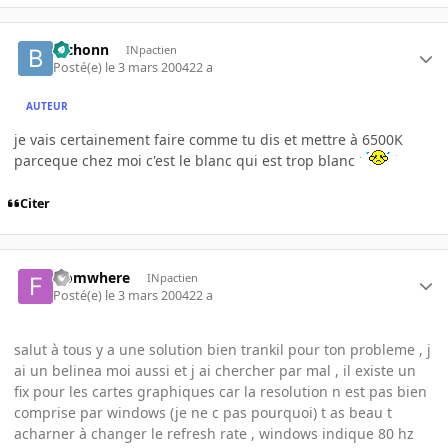
bichonn
INpactien
Posté(e)
le 3 mars 2004
22 a
AUTEUR
je vais certainement faire comme tu dis et mettre à 6500K
parceque chez moi c'est le blanc qui est trop blanc
Citer
fromwhere
INpactien
Posté(e)
le 3 mars 2004
22 a
salut à tous y a une solution bien trankil pour ton probleme , j
ai un belinea moi aussi et j ai chercher par mal , il existe un
fix pour les cartes graphiques car la resolution n est pas bien
comprise par windows (je ne c pas pourquoi) t as beau t
acharner à changer le refresh rate , windows indique 80 hz