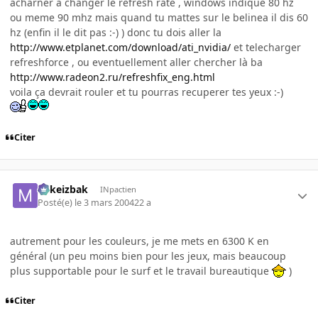
acharner à changer le refresh rate , windows indique 80 hz
ou meme 90 mhz mais quand tu mattes sur le belinea il dis 60
hz (enfin il le dit pas :-) ) donc tu dois aller la
http://www.etplanet.com/download/ati_nvidia/
et telecharger
refreshforce , ou eventuellement aller chercher là ba
http://www.radeon2.ru/refreshfix_eng.html
voila ça devrait rouler et tu pourras recuperer tes yeux :-)
Citer
Mikeizbak
INpactien
Posté(e)
le 3 mars 2004
22 a
autrement pour les couleurs, je me mets en 6300 K en
général (un peu moins bien pour les jeux, mais beaucoup
plus supportable pour le surf et le travail bureautique
)
Citer