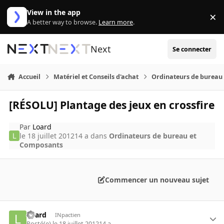
Aller au contenu
View in the app
×
Di
A better way to browse.
Learn more
.
Next
Se connecter
Accueil
Matériel et Conseils d'achat
Ordinateurs de bureau
[RÉSOLU] Plantage des jeux en crossfire
Par
Loard
le 18 juillet 2012
14 a
dans
Ordinateurs de bureau et
Composants
Commencer un nouveau sujet
Loard
INpactien
Posté(e)
le 18 juillet 2012
14 a