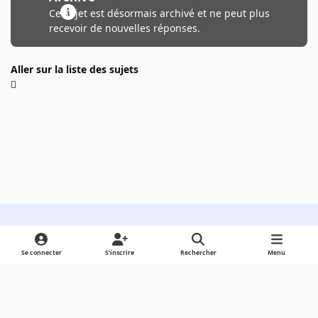
Ce sujet est désormais archivé et ne peut plus
recevoir de nouvelles réponses.
Aller sur la liste des sujets
Light Mode
Dark Mode
System Preference
Se connecter
S’inscrire
Rechercher
Menu
Langue
Cookies
Powered by
Invision Community