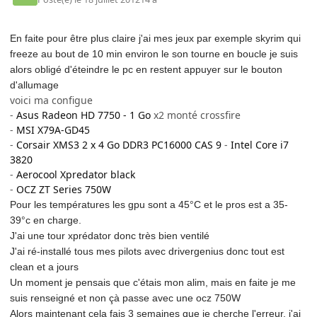
En faite pour être plus claire j'ai mes jeux par exemple skyrim qui
freeze au bout de 10 min environ le son tourne en boucle je suis
alors obligé d'éteindre le pc en restent appuyer sur le bouton
d'allumage
voici ma configue
-
Asus Radeon HD 7750 - 1 Go
x2 monté crossfire
-
MSI X79A-GD45
-
Corsair XMS3 2 x 4 Go DDR3 PC16000 CAS 9
-
Intel Core i7
3820
-
Aerocool Xpredator black
-
OCZ ZT Series 750W
Pour les températures les gpu sont a 45°C et le pros est a 35-
39°c en charge.
J'ai une tour xprédator donc très bien ventilé
J'ai ré-installé tous mes pilots avec drivergenius donc tout est
clean et a jours
Un moment je pensais que c'étais mon alim, mais en faite je me
suis renseigné et non çà passe avec une ocz 750W
Alors maintenant cela fais 3 semaines que je cherche l'erreur, j'ai