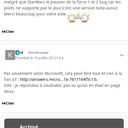
malgré que StarWars le pouvoir de la force 1 et 2 bug car les
pilots ne supporte pas le jeux (c'est une version beta aussi)
Merci beaucoup pour votre aide
Citer
Kori
Stormtrooper
Posté(e)
le 19 juillet 2012
14 a
Pas seulement selon Microsoft, cela peut être tout et rien à la
fois (cf :
http://answers.micro...7a-7617164f5c13
).
Edit : je répondais à soulbabe, pas vu qu'on en était en page
deux.
Citer
Archivé