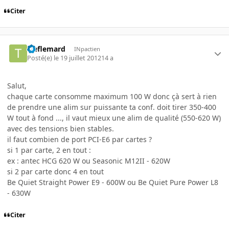
Citer
treflemard
INpactien
Posté(e)
le 19 juillet 2012
14 a
Salut,
chaque carte consomme maximum 100 W donc çà sert à rien
de prendre une alim sur puissante ta conf. doit tirer 350-400
W tout à fond ..., il vaut mieux une alim de qualité (550-620 W)
avec des tensions bien stables.
il faut combien de port PCI-E6 par cartes ?
si 1 par carte, 2 en tout :
ex : antec HCG 620 W ou Seasonic M12II - 620W
si 2 par carte donc 4 en tout
Be Quiet Straight Power E9 - 600W ou Be Quiet Pure Power L8
- 630W
Citer