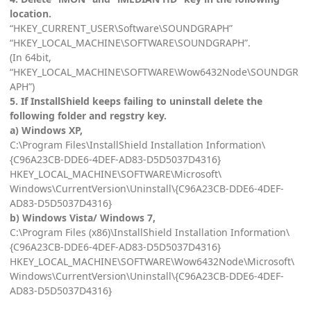
location.
“HKEY_CURRENT_USER\Software\SOUNDGRAPH”
“HKEY_LOCAL_MACHINE\SOFTWARE\SOUNDGRAPH”.
(In 64bit,
“HKEY_LOCAL_MACHINE\SOFTWARE\Wow6432Node\SOUNDGR
APH”)
5. If InstallShield keeps failing to uninstall delete the
following folder and regstry key.
a) Windows XP,
C:\Program Files\InstallShield Installation Information\
{C96A23CB-DDE6-4DEF-AD83-D5D5037D4316}
HKEY_LOCAL_MACHINE\SOFTWARE\Microsoft\
Windows\CurrentVersion\Uninstall\{C96A23CB-DDE6-4DEF-
AD83-D5D5037D4316}
b) Windows Vista/ Windows 7,
C:\Program Files (x86)\InstallShield Installation Information\
{C96A23CB-DDE6-4DEF-AD83-D5D5037D4316}
HKEY_LOCAL_MACHINE\SOFTWARE\Wow6432Node\Microsoft\
Windows\CurrentVersion\Uninstall\{C96A23CB-DDE6-4DEF-
AD83-D5D5037D4316}