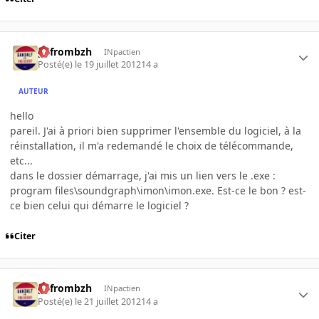
pyfrombzh
INpactien
Posté(e)
le 19 juillet 2012
14 a
AUTEUR
hello
pareil. J'ai à priori bien supprimer l'ensemble du logiciel, à la
réinstallation, il m'a redemandé le choix de télécommande,
etc...
dans le dossier démarrage, j'ai mis un lien vers le .exe :
program files\soundgraph\imon\imon.exe. Est-ce le bon ? est-
ce bien celui qui démarre le logiciel ?
Citer
pyfrombzh
INpactien
Posté(e)
le 21 juillet 2012
14 a