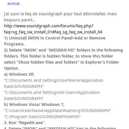
AUTEUR
j'ai suivi la faq de soundgraph pour tout désinstaller, mais
toujours pareil...
http://www.soundgraph.com/forums/faq.php?
faq=sg_faq_sw_install_01#faq_sg_faq_sw_install_04
1) Uninstall iMON in Control Panel>Add or Remove
Programs.
2) Delete “iMON” and “iMEDIAN HD” folders in the following
folders. This folder is hidden folder, to show this folder
select “Show hidden files and folders” in Explorer’s Folder
Option.
a) Windows XP,
“C:\Documents and Settings\UserName\Application
Data\SOUNDGRAPH”
“C:\Documents and Settings\All Users\Application
Data\SOUNDGRAPH”
b) Windows Vista/ Windows 7,
“C:\Users\UserName\AppData\Roaming\SOUNDGRAPH”
“C:\Program Data\SOUNDGRAPH\iMON”
3. Run “Regedit.exe”.
4. Delete “iMON” and “iMEDIAN HD” key in the following