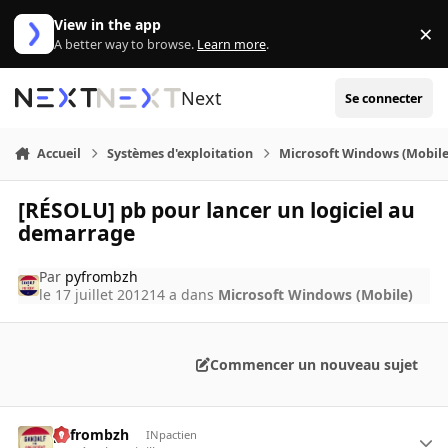
Aller au contenu
View in the app
×
Di
A better way to browse.
Learn more
.
Next
Se connecter
Accueil
Systèmes d'exploitation
Microsoft Windows (Mobile
[RÉSOLU] pb pour lancer un logiciel au
demarrage
Par
pyfrombzh
le 17 juillet 2012
14 a
dans
Microsoft Windows (Mobile)
Commencer un nouveau sujet
pyfrombzh
INpactien