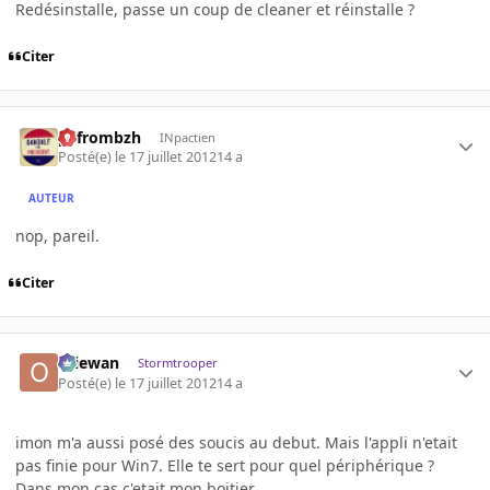
Redésinstalle, passe un coup de cleaner et réinstalle ?
Citer
pyfrombzh
INpactien
Posté(e)
le 17 juillet 2012
14 a
AUTEUR
nop, pareil.
Citer
Oliewan
Stormtrooper
Posté(e)
le 17 juillet 2012
14 a
imon m'a aussi posé des soucis au debut. Mais l'appli n'etait
pas finie pour Win7. Elle te sert pour quel périphérique ?
Dans mon cas c'etait mon boitier.