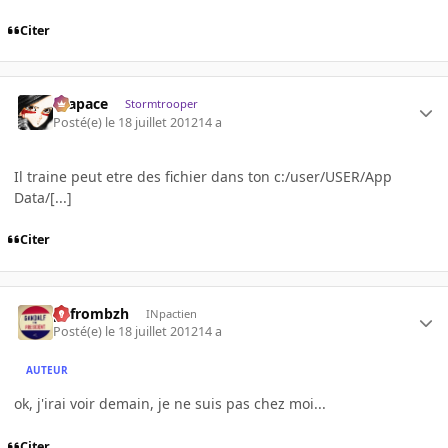
Citer
Krapace
Stormtrooper
Posté(e)
le 18 juillet 2012
14 a
Il traine peut etre des fichier dans ton c:/user/USER/App
Data/[...]
Citer
pyfrombzh
INpactien
Posté(e)
le 18 juillet 2012
14 a
AUTEUR
ok, j'irai voir demain, je ne suis pas chez moi...
Citer