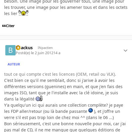
besoin. Une image pour les gouverner tous, une image pour
les trouver, une image pour les amener tous et dans les octets
les lier
Citer
bhackus
INpactien
Posté(e)
le 2 juin 2012
14 a
AUTEUR
tout ce qui compte c'est les licences (OEM, retail ou VLK).
C'est bien ce qu'il me semblait, donc si j'arive à avoir les
différentes versions (guenines) en main, et que j'en fais des
images ISO, tant que je l'installe avec la clé idoine, je suis
dans la légalité
Y'a quelqu'un ici qui aurais une collection complète? je paye
les FDP aller/retour (ou là bande passante
), et j'offre un
verre s'il est pas trop loin de chez moi ^^ (dans le 06 ...)
Bon sérieusement, c'est une bonne nouvelle pour moi, car j'ai
pas mal de CD, il ne me manque que quelques éditions de