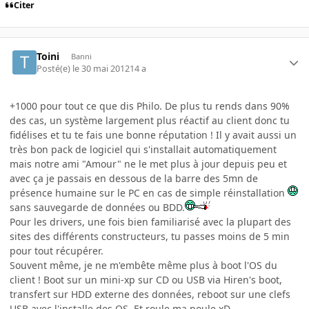
Citer
Toini
Banni
Posté(e)
le 30 mai 2012
14 a
+1000 pour tout ce que dis Philo. De plus tu rends dans 90%
des cas, un système largement plus réactif au client donc tu
fidélises et tu te fais une bonne réputation ! Il y avait aussi un
très bon pack de logiciel qui s'installait automatiquement
mais notre ami "Amour" ne le met plus à jour depuis peu et
avec ça je passais en dessous de la barre des 5mn de
présence humaine sur le PC en cas de simple réinstallation
sans sauvegarde de données ou BDD.
Pour les drivers, une fois bien familiarisé avec la plupart des
sites des différents constructeurs, tu passes moins de 5 min
pour tout récupérer.
Souvent même, je ne m'embête même plus à boot l'OS du
client ! Boot sur un mini-xp sur CD ou USB via Hiren's boot,
transfert sur HDD externe des données, reboot sur une clefs
USB avec l'installe des OS. Et roule ma poule xD