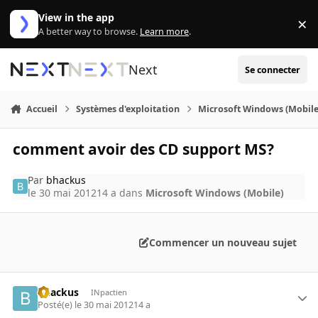
Aller au contenu
View in the app
×
Di
A better way to browse.
Learn more
.
Next
Se connecter
Accueil
Systèmes d'exploitation
Microsoft Windows (Mobile
comment avoir des CD support MS?
Par
bhackus
le 30 mai 2012
14 a
dans
Microsoft Windows (Mobile)
Commencer un nouveau sujet
bhackus
INpactien
Posté(e)
le 30 mai 2012
14 a