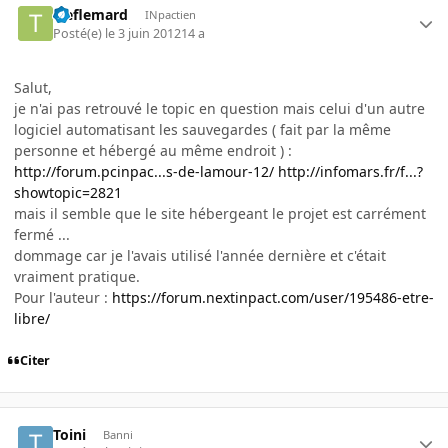
treflemard
INpactien
Posté(e)
le 3 juin 2012
14 a
Salut,
je n'ai pas retrouvé le topic en question mais celui d'un autre
logiciel automatisant les sauvegardes ( fait par la même
personne et hébergé au même endroit ) :
http://forum.pcinpac...s-de-lamour-12/
http://infomars.fr/f...?
showtopic=2821
mais il semble que le site hébergeant le projet est carrément
fermé ...
dommage car je l'avais utilisé l'année dernière et c'était
vraiment pratique.
Pour l'auteur :
https://forum.nextinpact.com/user/195486-etre-
libre/
Citer
Toini
Banni