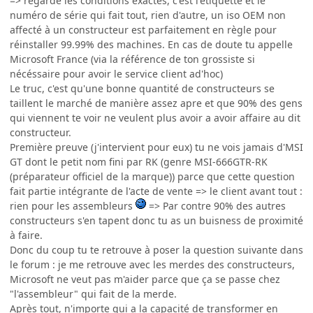
=> regarde les conditions exactes, c'est l'étiquette et le
numéro de série qui fait tout, rien d'autre, un iso OEM non
affecté à un constructeur est parfaitement en règle pour
réinstaller 99.99% des machines. En cas de doute tu appelle
Microsoft France (via la référence de ton grossiste si
nécéssaire pour avoir le service client ad'hoc)
Le truc, c'est qu'une bonne quantité de constructeurs se
taillent le marché de manière assez apre et que 90% des gens
qui viennent te voir ne veulent plus avoir a avoir affaire au dit
constructeur.
Première preuve (j'intervient pour eux) tu ne vois jamais d'MSI
GT dont le petit nom fini par RK (genre MSI-666GTR-RK
(préparateur officiel de la marque)) parce que cette question
fait partie intégrante de l'acte de vente => le client avant tout :
rien pour les assembleurs
=> Par contre 90% des autres
constructeurs s'en tapent donc tu as un buisness de proximité
à faire.
Donc du coup tu te retrouve à poser la question suivante dans
le forum : je me retrouve avec les merdes des constructeurs,
Microsoft ne veut pas m'aider parce que ça se passe chez
"l'assembleur" qui fait de la merde.
Après tout, n'importe qui a la capacité de transformer en