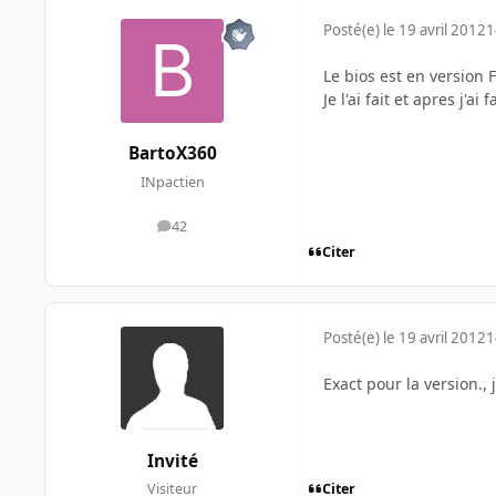
Posté(e)
le 19 avril 2012
1
Le bios est en version 
Je l'ai fait et apres j'a
BartoX360
INpactien
42
messages
Citer
Posté(e)
le 19 avril 2012
1
Exact pour la version.,
Invité
Citer
Visiteur