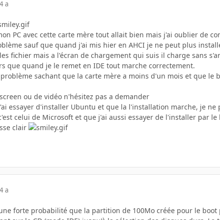
4 a
 mon PC avec cette carte mère tout allait bien mais j'ai oublier de 
oblème sauf que quand j'ai mis hier en AHCI je ne peut plus install
s fichier mais a l'écran de chargement qui suis il charge sans s'a
ors que quand je le remet en IDE tout marche correctement.
problème sachant que la carte mère a moins d'un mois et que le bio
 screen ou de vidéo n'hésitez pas a demander
 j'ai essayer d'installer Ubuntu et que la l'installation marche, je 
st celui de Microsoft et que j'ai aussi essayer de l'installer par le
sse clair
4 a
y'a une forte probabilité que la partition de 100Mo créée pour le boo