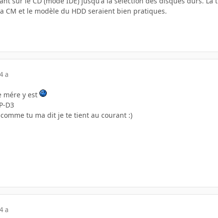
nt sur le CD (mode IDE) jusqu'à la sélection des disques durs. La t
 la CM et le modèle du HDD seraient bien pratiques.
4 a
e mére y est
AP-D3
 comme tu ma dit je te tient au courant :)
4 a