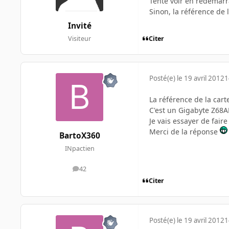
Tente voir en redémarra
Sinon, la référence de
Invité
Citer
Visiteur
Posté(e)
le 19 avril 2012
1
La référence de la cart
C'est un Gigabyte Z68
Je vais essayer de faire
Merci de la réponse
BartoX360
INpactien
42
messages
Citer
Posté(e)
le 19 avril 2012
1