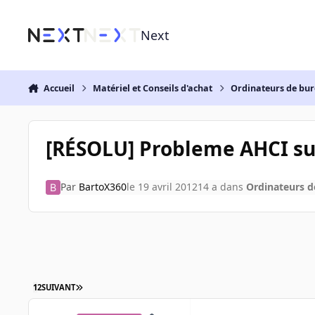
Aller au contenu
Next
Accueil
Matériel et Conseils d'achat
Ordinateurs de bu
[RÉSOLU] Probleme AHCI su
Par
BartoX360
le 19 avril 2012
14 a
dans
Ordinateurs 
1
2
SUIVANT