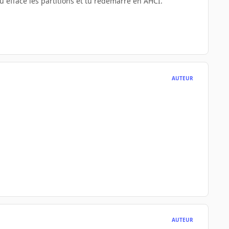
u efface les partitions et tu redémarre en AHCI.
AUTEUR
AUTEUR