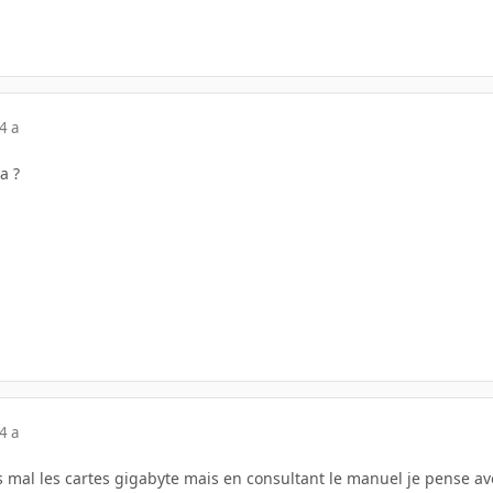
4 a
a ?
4 a
is mal les cartes gigabyte mais en consultant le manuel je pense av