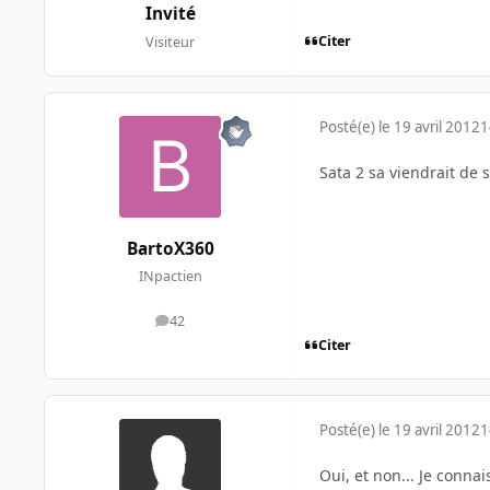
Invité
Citer
Visiteur
Posté(e)
le 19 avril 2012
1
Sata 2 sa viendrait de s
BartoX360
INpactien
42
messages
Citer
Posté(e)
le 19 avril 2012
1
Oui, et non... Je conna