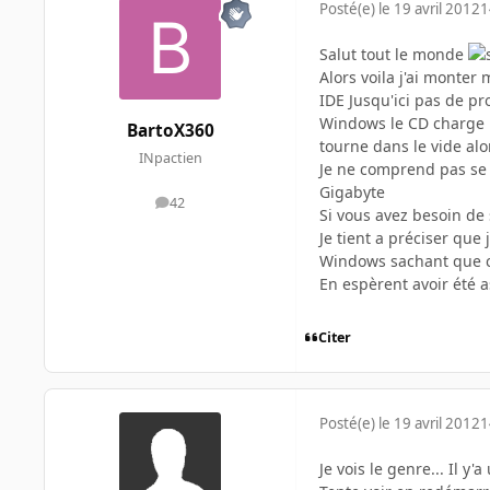
Posté(e)
le 19 avril 2012
1
Salut tout le monde
Alors voila j'ai monter
IDE Jusqu'ici pas de pr
Windows le CD charge le
BartoX360
tourne dans le vide al
INpactien
Je ne comprend pas se 
Gigabyte
42
messages
Si vous avez besoin de
Je tient a préciser que
Windows sachant que c'e
En espèrent avoir été a
Citer
Posté(e)
le 19 avril 2012
1
Je vois le genre... Il 