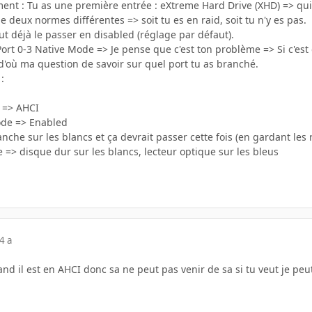
t : Tu as une première entrée : eXtreme Hard Drive (XHD) => qui act
de deux normes différentes => soit tu es en raid, soit tu n'y es pas.
faut déjà le passer en disabled (réglage par défaut).
Port 0-3 Native Mode => Je pense que c'est ton problème => Si c'est 
 d'où ma question de savoir sur quel port tu as branché.
:
 => AHCI
ode => Enabled
nche sur les blancs et ça devrait passer cette fois (en gardant les 
e => disque dur sur les blancs, lecteur optique sur les bleus
4 a
 il est en AHCI donc sa ne peut pas venir de sa si tu veut je peut te