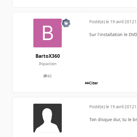
Posté(e)
le 19 avril 2012
1
Sur l'installation le D
BartoX360
INpactien
42
messages
Citer
Posté(e)
le 19 avril 2012
1
Ton disque dur, tu le br