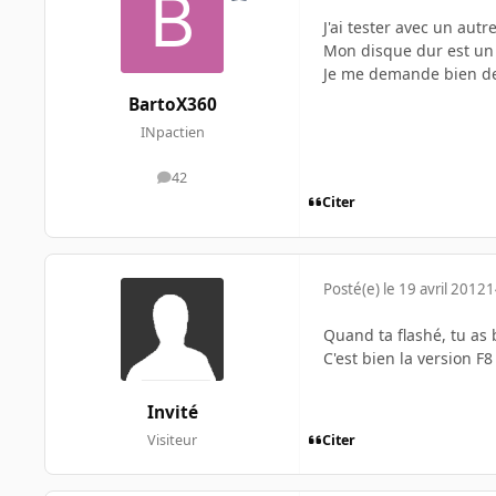
J'ai tester avec un autr
Mon disque dur est un
Je me demande bien de
BartoX360
INpactien
42
messages
Citer
Posté(e)
le 19 avril 2012
1
Quand ta flashé, tu as 
C'est bien la version F8
Invité
Citer
Visiteur