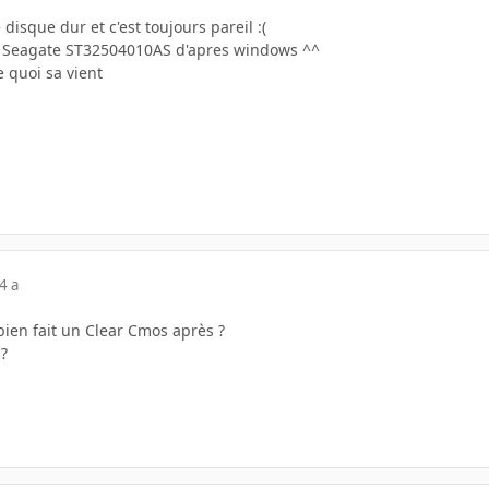
e disque dur et c'est toujours pareil :(
 Seagate ST32504010AS d'apres windows ^^
 quoi sa vient
4 a
bien fait un Clear Cmos après ?
 ?