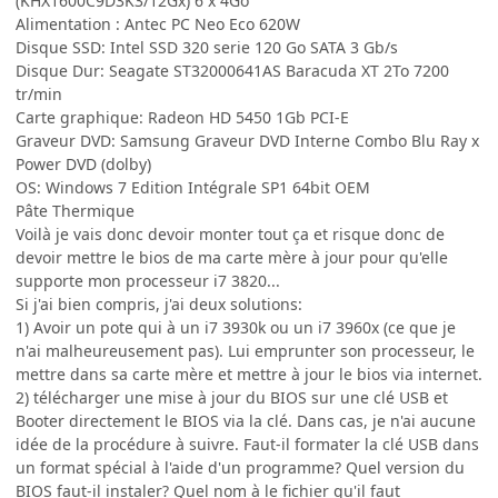
(KHX1600C9D3K3/12Gx) 6 x 4Go
Alimentation : Antec PC Neo Eco 620W
Disque SSD: Intel SSD 320 serie 120 Go SATA 3 Gb/s
Disque Dur: Seagate ST32000641AS Baracuda XT 2To 7200
tr/min
Carte graphique: Radeon HD 5450 1Gb PCI-E
Graveur DVD: Samsung Graveur DVD Interne Combo Blu Ray x
Power DVD (dolby)
OS: Windows 7 Edition Intégrale SP1 64bit OEM
Pâte Thermique
Voilà je vais donc devoir monter tout ça et risque donc de
devoir mettre le bios de ma carte mère à jour pour qu'elle
supporte mon processeur i7 3820...
Si j'ai bien compris, j'ai deux solutions:
1) Avoir un pote qui à un i7 3930k ou un i7 3960x (ce que je
n'ai malheureusement pas). Lui emprunter son processeur, le
mettre dans sa carte mère et mettre à jour le bios via internet.
2) télécharger une mise à jour du BIOS sur une clé USB et
Booter directement le BIOS via la clé. Dans cas, je n'ai aucune
idée de la procédure à suivre. Faut-il formater la clé USB dans
un format spécial à l'aide d'un programme? Quel version du
BIOS faut-il instaler? Quel nom à le fichier qu'il faut