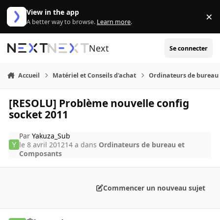
Aller au contenu
View in the app
×
Di
A better way to browse.
Learn more
.
Next
Se connecter
Accueil
Matériel et Conseils d'achat
Ordinateurs de bureau
[RESOLU] Problème nouvelle config
socket 2011
Par
Yakuza_Sub
le 8 avril 2012
14 a
dans
Ordinateurs de bureau et
Composants
Commencer un nouveau sujet