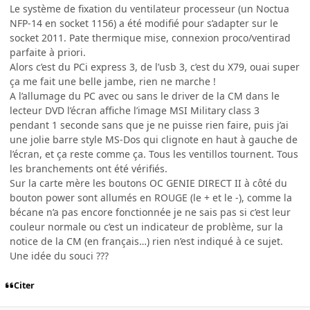
Le système de fixation du ventilateur processeur (un Noctua
NFP-14 en socket 1156) a été modifié pour s’adapter sur le
socket 2011. Pate thermique mise, connexion proco/ventirad
parfaite à priori.
Alors c’est du PCi express 3, de l’usb 3, c’est du X79, ouai super
ça me fait une belle jambe, rien ne marche !
A l’allumage du PC avec ou sans le driver de la CM dans le
lecteur DVD l’écran affiche l’image MSI Military class 3
pendant 1 seconde sans que je ne puisse rien faire, puis j’ai
une jolie barre style MS-Dos qui clignote en haut à gauche de
l’écran, et ça reste comme ça. Tous les ventillos tournent. Tous
les branchements ont été vérifiés.
Sur la carte mère les boutons OC GENIE DIRECT II à côté du
bouton power sont allumés en ROUGE (le + et le -), comme la
bécane n’a pas encore fonctionnée je ne sais pas si c’est leur
couleur normale ou c’est un indicateur de problème, sur la
notice de la CM (en français…) rien n’est indiqué à ce sujet.
Une idée du souci ???
Citer