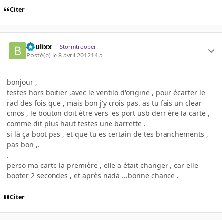
Citer
boulixx
Stormtrooper
Posté(e)
le 8 avril 2012
14 a
bonjour ,
testes hors boitier ,avec le ventilo d'origine , pour écarter le
rad des fois que , mais bon j'y crois pas. as tu fais un clear
cmos , le bouton doit être vers les port usb derrière la carte ,
comme dit plus haut testes une barrette .
si là ça boot pas , et que tu es certain de tes branchements ,
pas bon ,.
.
perso ma carte la première , elle a était changer , car elle
booter 2 secondes , et après nada ...bonne chance .
Citer