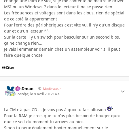
change une Ram de slot, si je me contente de mettre le driver
MSI ou un Windows 7 dans le lecteur il ne se passe rien...
Les fréquences et voltages sont dans les clous, rien de spécial
de ce coté là apparemment
Pour l'ordre des périphériques c'est vite vu, il n'y qu'un disque
dur et qu'un lecteur ^^
Sur la carte il y un switch pour basculer sur un second bios,
ça ne change rien...
Je vais l'emmener demain chez un assembleur voir si il peut
faire quelque chose
Citer
RinDman
Modérateur
Posté(e)
le 9 avril 2012
14 a
La CM n'a pas CD ... Je vois pas à quoi tu fais allusion
Pour la RAM je crois que tu n'as plus besoin de bouger quoi
que ce soit du moment tu arrives au bios.
Sinon tu peux également booter manuellement sur le