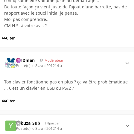
config saine elle s'allume juste au démarrage...
De toute façon ça vient juste de l'ajout d'une barrette, pas de
rapport avec le souci initial je pense.
Moi pas comprendre...
CM H.S. à votre avis ?
Citer
RinDman
Modérateur
Posté(e)
le 8 avril 2012
14 a
Ton clavier fonctionne pas en plus ? ça va être problématique
... C'est un clavier en USB ou PS/2 ?
Citer
Yakuza_Sub
INpactien
Posté(e)
le 8 avril 2012
14 a