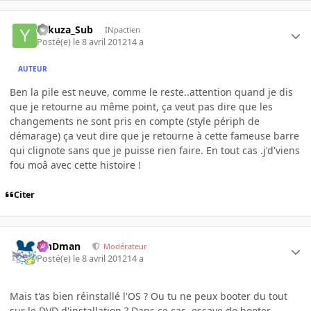
Yakuza_Sub
INpactien
Posté(e)
le 8 avril 2012
14 a
AUTEUR
Ben la pile est neuve, comme le reste..attention quand je dis
que je retourne au même point, ça veut pas dire que les
changements ne sont pris en compte (style périph de
démarage) ça veut dire que je retourne à cette fameuse barre
qui clignote sans que je puisse rien faire. En tout cas .j'd'viens
fou moâ avec cette histoire !
Citer
RinDman
Modérateur
Posté(e)
le 8 avril 2012
14 a
Mais t'as bien réinstallé l'OS ? Ou tu ne peux booter du tout
sur le DVD d'installation ? Dans ce cas, essaye de booter