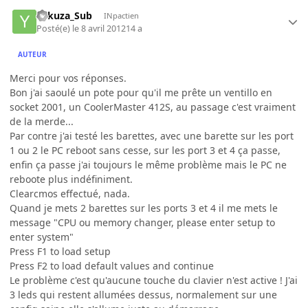
Yakuza_Sub
INpactien
Posté(e)
le 8 avril 2012
14 a
AUTEUR
Merci pour vos réponses.
Bon j'ai saoulé un pote pour qu'il me prête un ventillo en
socket 2001, un CoolerMaster 412S, au passage c'est vraiment
de la merde...
Par contre j'ai testé les barettes, avec une barette sur les port
1 ou 2 le PC reboot sans cesse, sur les port 3 et 4 ça passe,
enfin ça passe j'ai toujours le même problème mais le PC ne
reboote plus indéfiniment.
Clearcmos effectué, nada.
Quand je mets 2 barettes sur les ports 3 et 4 il me mets le
message "CPU ou memory changer, please enter setup to
enter system"
Press F1 to load setup
Press F2 to load default values and continue
Le problème c'est qu'aucune touche du clavier n'est active ! J'ai
3 leds qui restent allumées dessus, normalement sur une