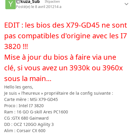
Yakuza_Sub
INpactien
Posté(e)
le 8 avril 2012
14 a
EDIT : les bios des X79-GD45 ne sont
pas compatibles d'origine avec les I7
3820 !!!
Mise à jour du bios à faire via une
clé, si vous avez un 3930k ou 3960x
sous la main...
Hello les gens,
Je suis « l’heureux » propriétaire de la config suivante :
Carte mère : MSi X79-GD45
Proco : Intel I7 3820
Ram : 16 GO G-skill Ares PC1600
CG :GTX 680 Gainward
DD : OCZ 120GO Agility 3
Alim : Corsair CX 600