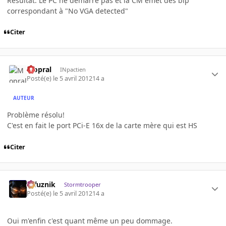
Résultat: Le PC ne démarre pas et la CM émet des bip
correspondant à "No VGA detected"
Citer
Mopral
INpactien
Posté(e)
le 5 avril 2012
14 a
AUTEUR
Problème résolu!
C'est en fait le port PCi-E 16x de la carte mère qui est HS
Citer
refuznik
Stormtrooper
Posté(e)
le 5 avril 2012
14 a
Oui m'enfin c'est quant même un peu dommage.