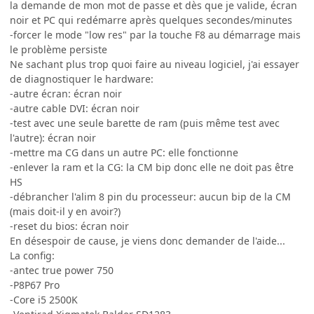
la demande de mon mot de passe et dès que je valide, écran
noir et PC qui redémarre après quelques secondes/minutes
-forcer le mode "low res" par la touche F8 au démarrage mais
le problème persiste
Ne sachant plus trop quoi faire au niveau logiciel, j'ai essayer
de diagnostiquer le hardware:
-autre écran: écran noir
-autre cable DVI: écran noir
-test avec une seule barette de ram (puis même test avec
l'autre): écran noir
-mettre ma CG dans un autre PC: elle fonctionne
-enlever la ram et la CG: la CM bip donc elle ne doit pas être
HS
-débrancher l'alim 8 pin du processeur: aucun bip de la CM
(mais doit-il y en avoir?)
-reset du bios: écran noir
En désespoir de cause, je viens donc demander de l'aide...
La config:
-antec true power 750
-P8P67 Pro
-Core i5 2500K