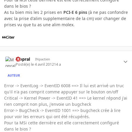
dans le bios ?
As tu bien mis les 2 prises en
PCI-E 6
pins
(à ne pas confondre
avec la prise d'alim supplementaire de la cm) voir changer de
prises vu que tu as une alim molex.
Citer
Mopral
INpactien
Posté(e)
le 4 avril 2012
14 a
AUTEUR
Error -> EventLog -> EventID 6008 ==> Il lui est arrivé un truc
qu'il n'a pas comprit comme appuyer sur le bouton on/off
Critical -> Kernel Power -> EventID 41 ==> Le kernel répond j'ai
rien comprit non plus, j'envoie un bugcheck
Error-> BugCheck -> EventID 1001 ==> bugcheck crée à lire
pour voir les erreurs qui ont été récupérés.
Pour ta MSi cette dernière est elle correctement configuré
dans le bios ?