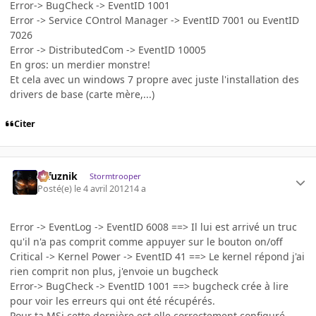
Error-> BugCheck -> EventID 1001
Error -> Service COntrol Manager -> EventID 7001 ou EventID
7026
Error -> DistributedCom -> EventID 10005
En gros: un merdier monstre!
Et cela avec un windows 7 propre avec juste l'installation des
drivers de base (carte mère,...)
Citer
refuznik
Stormtrooper
Posté(e)
le 4 avril 2012
14 a
Error -> EventLog -> EventID 6008 ==> Il lui est arrivé un truc
qu'il n'a pas comprit comme appuyer sur le bouton on/off
Critical -> Kernel Power -> EventID 41 ==> Le kernel répond j'ai
rien comprit non plus, j'envoie un bugcheck
Error-> BugCheck -> EventID 1001 ==> bugcheck crée à lire
pour voir les erreurs qui ont été récupérés.
Pour ta MSi cette dernière est elle correctement configuré