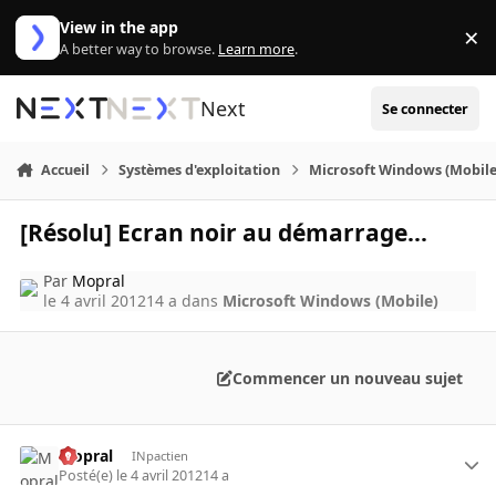
Aller au contenu
View in the app
×
Di
A better way to browse.
Learn more
.
Next
Se connecter
Accueil
Systèmes d'exploitation
Microsoft Windows (Mobile
[Résolu] Ecran noir au démarrage...
Par
Mopral
le 4 avril 2012
14 a
dans
Microsoft Windows (Mobile)
Commencer un nouveau sujet
Mopral
INpactien
Posté(e)
le 4 avril 2012
14 a