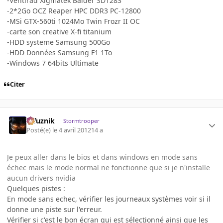
-Ventirad Xigmatek Balder SD1283
-2*2Go OCZ Reaper HPC DDR3 PC-12800
-MSi GTX-560ti 1024Mo Twin Frozr II OC
-carte son creative X-fi titanium
-HDD systeme Samsung 500Go
-HDD Données Samsung F1 1To
-Windows 7 64bits Ultimate
Citer
refuznik
Stormtrooper
Posté(e)
le 4 avril 2012
14 a
Je peux aller dans le bios et dans windows en mode sans
échec mais le mode normal ne fonctionne que si je n'installe
aucun drivers nvidia
Quelques pistes :
En mode sans echec, vérifier les journeaux systèmes voir si il
donne une piste sur l'erreur.
Vérifier si c'est le bon écran qui est sélectionné ainsi que les