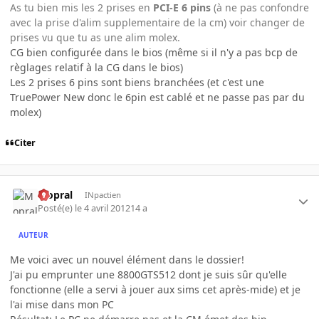
As tu bien mis les 2 prises en
PCI-E 6
pins
(à ne pas confondre
avec la prise d'alim supplementaire de la cm) voir changer de
prises vu que tu as une alim molex.
CG bien configurée dans le bios (même si il n'y a pas bcp de
règlages relatif à la CG dans le bios)
Les 2 prises 6 pins sont biens branchées (et c'est une
TruePower New donc le 6pin est cablé et ne passe pas par du
molex)
Citer
Mopral
INpactien
Posté(e)
le 4 avril 2012
14 a
AUTEUR
Me voici avec un nouvel élément dans le dossier!
J'ai pu emprunter une 8800GTS512 dont je suis sûr qu'elle
fonctionne (elle a servi à jouer aux sims cet après-mide) et je
l'ai mise dans mon PC