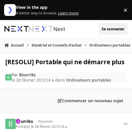
Aller au contenu
View in the app
×
Di
A better way to browse.
Learn more
.
Next
Se connecter
Accueil
Matériel et Conseils d'achat
Ordinateurs portables
[RESOLU] Portable qui ne démarre plus
Par
Bourriks
le 28 février 2012
14 a
dans
Ordinateurs portables
Commencer un nouveau sujet
Bourriks
INpactien
Posté(e)
le 28 février 2012
14 a