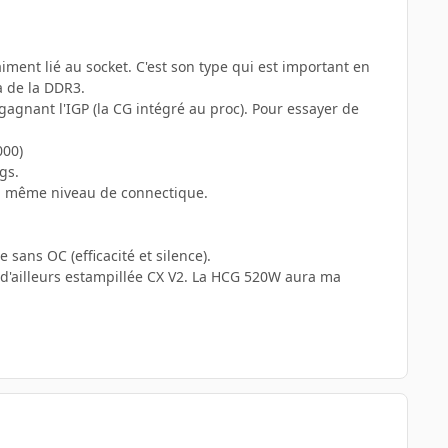
aiment lié au socket. C'est son type qui est important en
a de la DDR3.
gagnant l'IGP (la CG intégré au proc). Pour essayer de
000)
gs.
s à même niveau de connectique.
 sans OC (efficacité et silence).
2 d'ailleurs estampillée CX V2. La HCG 520W aura ma