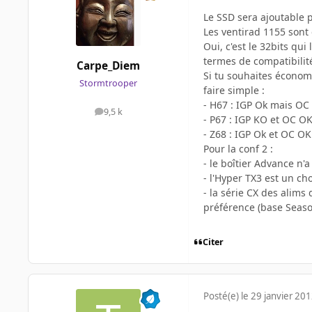
Le SSD sera ajoutable p
Les ventirad 1155 sont 
Oui, c'est le 32bits qu
termes de compatibilité
Carpe_Diem
Si tu souhaites économi
Stormtrooper
faire simple :
- H67 : IGP Ok mais OC
9,5 k
messages
- P67 : IGP KO et OC OK 
- Z68 : IGP Ok et OC O
Pour la conf 2 :
- le boîtier Advance n'a
- l'Hyper TX3 est un ch
- la série CX des alims
préférence (base Seaso
Citer
Posté(e)
le 29 janvier 20