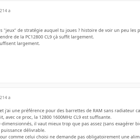
12
14 a
 "jeux" de stratégie auquel tu joues ? histoire de voir un peu les 
rendre de la PC12800 CL9 çà suffit largement.
uffisent largement.
12
14 a
et j'ai une préférence pour des barrettes de RAM sans radiateur ca
t, avec ce proc, la 12800 1600MHz CL9 est suffisante.
dimensionnés, il vaut mieux trop que pas assez (sans exagérer b
 puissance délivrable.
tour comme celui choisi ne demande pas obligatoirement une alim m