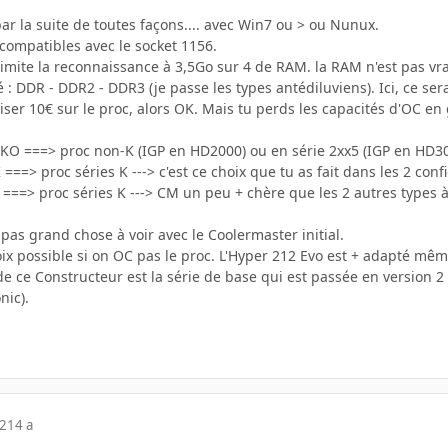
ar la suite de toutes façons.... avec Win7 ou > ou Nunux.
compatibles avec le socket 1156.
i limite la reconnaissance à 3,5Go sur 4 de RAM. la RAM n'est pas vr
 : DDR - DDR2 - DDR3 (je passe les types antédiluviens). Ici, ce ser
ser 10€ sur le proc, alors OK. Mais tu perds les capacités d'OC en 
 KO ===> proc non-K (IGP en HD2000) ou en série 2xx5 (IGP en HD3
===> proc séries K ---> c'est ce choix que tu as fait dans les 2 confi
K ===> proc séries K ---> CM un peu + chère que les 2 autres type
 pas grand chose à voir avec le Coolermaster initial.
oix possible si on OC pas le proc. L'Hyper 212 Evo est + adapté même
 de ce Constructeur est la série de base qui est passée en version 
nic).
12
14 a