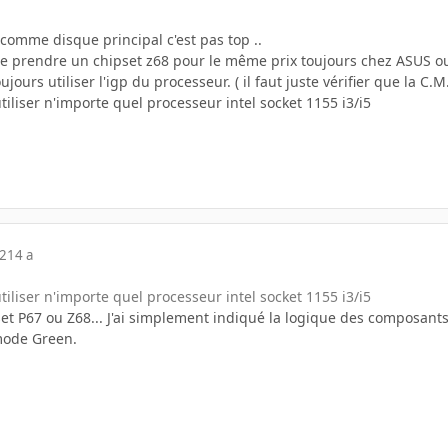
comme disque principal c'est pas top ..
re prendre un chipset z68 pour le même prix toujours chez ASUS ou
jours utiliser l'igp du processeur. ( il faut juste vérifier que la C
iliser n'importe quel processeur intel socket 1155 i3/i5
12
14 a
iliser n'importe quel processeur intel socket 1155 i3/i5
et P67 ou Z68... J'ai simplement indiqué la logique des composants
mode Green.