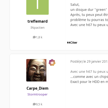
Salut,
un disque dur "green" 
Après, tu peux peut êt
problème tu pourras tou
treflemard
Avec une h67 tu peux ut
INpactien
1,8 k
messages
Citer
Posté(e)
le 29 janvier 20
Avec une h67 tu peux ut
...comme avec un chips
Exact pour le HDD en 
Carpe_Diem
Stormtrooper
9,5 k
messages