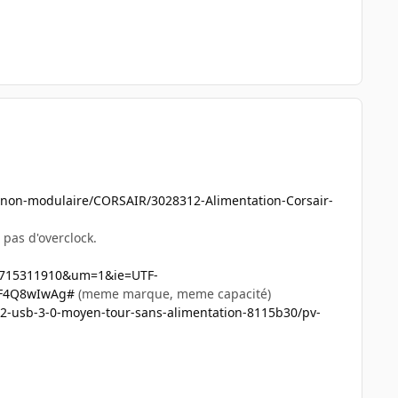
non-modulaire/CORSAIR/3028312-Alimentation-Corsair-
 pas d'overclock.
78715311910&um=1&ie=UTF-
F4Q8wIwAg#
(meme marque, meme capacité)
r-2-usb-3-0-moyen-tour-sans-alimentation-8115b30/pv-