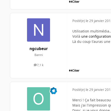
Citer
Posté(e)
le 29 janvier 20
Utilisation multimédia.
Voilà
une configuration
Là du coup t'auras une
ngcubeur
Banni
7,1 k
messages
Citer
Posté(e)
le 29 janvier 20
Merci ! Ça fait beaucoup
Mais j'ai l'impression
Donc, si je vous donne 