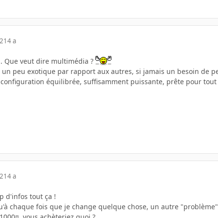
12
14 a
.. Que veut dire multimédia ?
un peu exotique par rapport aux autres, si jamais un besoin de pe
 configuration équilibrée, suffisamment puissante, prête pour tou
12
14 a
 d'infos tout ça !
 qu'à chaque fois que je change quelque chose, un autre "problème"
1000¤, vous achèteriez quoi ?