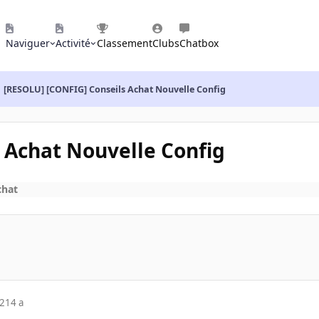
Naviguer
Activité
Classement
Clubs
Chatbox
[RESOLU] [CONFIG] Conseils Achat Nouvelle Config
 Achat Nouvelle Config
chat
12
14 a