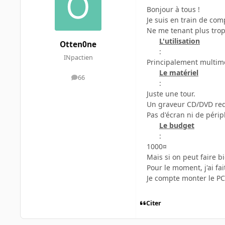
Bonjour à tous !
Je suis en train de co
Ne me tenant plus trop 
L'utilisation
Otten0ne
:
INpactien
Principalement multimé
Le matériel
66
messages
:
Juste une tour.
Un graveur CD/DVD req
Pas d'écran ni de périph
Le budget
:
1000¤
Mais si on peut faire b
Pour le moment, j'ai f
Je compte monter le PC
Citer