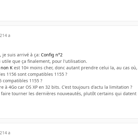
12
14 a
 je suis arrivé à ça:
Config n°2
i utile que ça finalement, pour l'utilisation.
n
non K
est 10¤ moins cher, donc autant prendre celui la, au cas où,
 les 1156 sont compatibles 1155 ?
56 compatibles 1155 ?
 à 4Go car OS XP en 32 bits. C'est toujours d'actu la limitation ?
r faire tourner les dernières nouveautés, plutôt certains qui datent
12
14 a