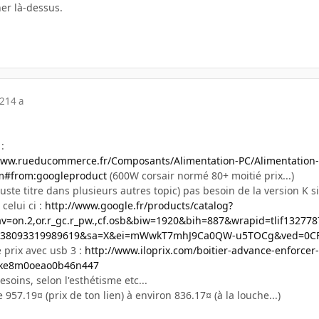
er là-dessus.
12
14 a
:
www.rueducommerce.fr/Composants/Alimentation-PC/Alimentation-
tm#from:googleproduct
(600W corsair normé 80+ moitié prix...)
uste titre dans plusieurs autres topic) pas besoin de la version K si
celui ci :
http://www.google.fr/products/catalog?
v=on.2,or.r_gc.r_pw.,cf.osb&biw=1920&bih=887&wrapid=tlif1327
438093319989619&sa=X&ei=mWwkT7mhJ9Ca0QW-u5TOCg&ved=0C
é prix avec usb 3 :
http://www.iloprix.com/boitier-advance-enforce
mke8m0oeao0b46n447
esoins, selon l'esthétisme etc...
957.19¤ (prix de ton lien) à environ 836.17¤ (à la louche...)