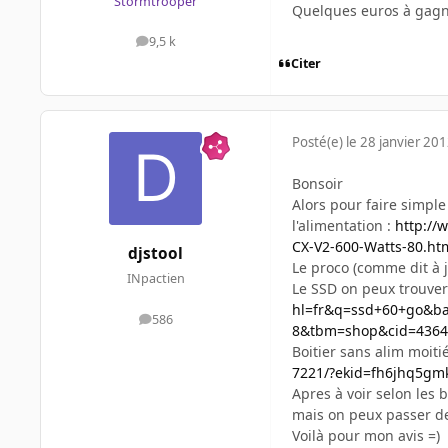
Stormtrooper
Quelques euros à gagn
9,5 k
messages
Citer
Posté(e)
le 28 janvier 20
Bonsoir
Alors pour faire simple 
l'alimentation :
http://
CX-V2-600-Watts-80.h
djstool
Le proco (comme dit à j
INpactien
Le SSD on peux trouver 
hl=fr&q=ssd+60+go&ba
586
messages
8&tbm=shop&cid=436
Boitier sans alim moiti
7221/?ekid=fh6jhq5g
Apres à voir selon les b
mais on peux passer de 
Voilà pour mon avis =)