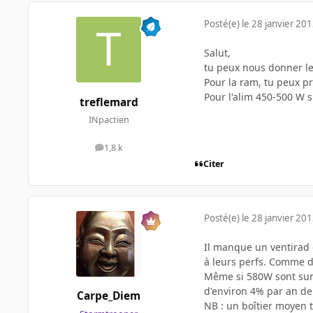
Posté(e)
le 28 janvier 20
Salut,
tu peux nous donner les
Pour la ram, tu peux p
Pour l'alim 450-500 W s
treflemard
INpactien
1,8 k
messages
Citer
Posté(e)
le 28 janvier 20
Il manque un ventirad 
à leurs perfs. Comme di
Même si 580W sont sur-
d'environ 4% par an de
Carpe_Diem
NB : un boîtier moyen 