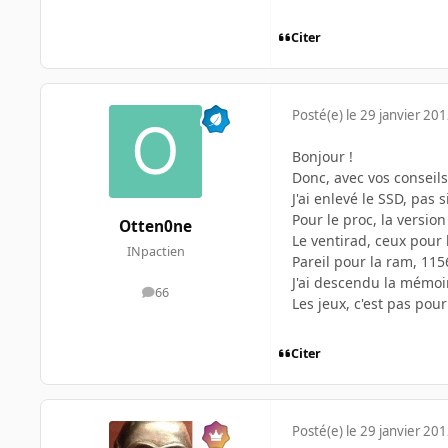
Citer
Posté(e)
le 29 janvier 20
Bonjour !
Donc, avec vos conseils,
J'ai enlevé le SSD, pas s
Pour le proc, la versio
Otten0ne
Le ventirad, ceux pour
INpactien
Pareil pour la ram, 11
J'ai descendu la mémoire
66
messages
Les jeux, c'est pas pou
Citer
Posté(e)
le 29 janvier 20