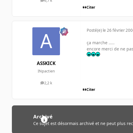
6,7 k
messages
Citer
Posté(e)
le 26 février 20
ça marche .....
encore merci de ne pas
ASSKICK
INpactien
2,2 k
messages
Citer
Archivé
Ce sujet est désormais archivé et ne peut plus re