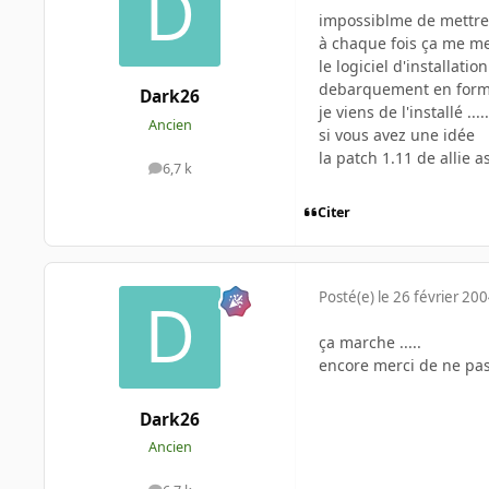
impossiblme de mettre 
à chaque fois ça me me
le logiciel d'installat
debarquement en form
Dark26
je viens de l'installé .....
Ancien
si vous avez une idée
la patch 1.11 de allie as
6,7 k
messages
Citer
Posté(e)
le 26 février 20
ça marche .....
encore merci de ne pas
Dark26
Ancien