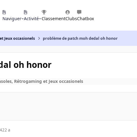
Naviguer
Activité
Classement
Clubs
Chatbox
et Jeux occasionels
problème de patch moh dedal oh honor
dal oh honor
nsoles, Rétrogaming et Jeux occasionels
04
22 a