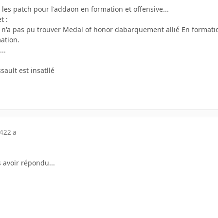
les patch pour l'addaon en formation et offensive...
t :
ion n'a pas pu trouver Medal of honor dabarquement allié En formati
ation.
...
sault est insatllé
04
22 a
 avoir répondu...