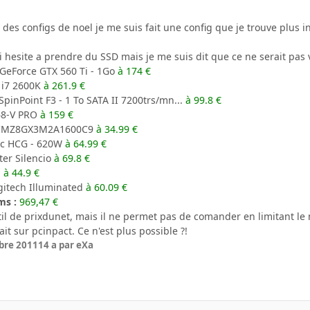
on des configs de noel je me suis fait une config que je trouve plus 
i hesite a prendre du SSD mais je me suis dit que ce ne serait pas 
GeForce GTX 560 Ti - 1Go
à 174 €
 i7 2600K
à 261.9 €
inPoint F3 - 1 To SATA II 7200trs/mn...
à 99.8 €
8-V PRO
à 159 €
 CMZ8GX3M2A1600C9
à 34.99 €
c HCG - 620W
à 64.99 €
er Silencio
à 69.8 €
a
à 44.9 €
itech Illuminated
à 60.09 €
ms :
969,47 €
l'outil de prixdunet, mais il ne permet pas de comander en limitant 
ait sur pcinpact. Ce n'est plus possible ?!
bre 2011
14 a
par eXa