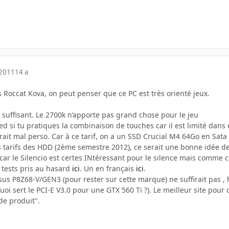
 2011
14 a
Roccat Kova, on peut penser que ce PC est très orienté jeux.
t suffisant. Le 2700k n’apporte pas grand chose pour le jeu
ted si tu pratiques la combinaison de touches car il est limité dans c
rait mal perso. Car à ce tarif, on a un SSD Crucial M4 64Go en Sata
s tarifs des HDD (2ème semestre 2012), ce serait une bonne idée d
car le Silencio est certes INtéressant pour le silence mais comme ce
 tests pris au hasard
ici
. Un en français
ici
.
Asus P8Z68-V/GEN3 (pour rester sur cette marque) ne suffirait pas ,
quoi sert le PCI-E V3.0 pour une GTX 560 Ti ?). Le meilleur site pour
e produit".