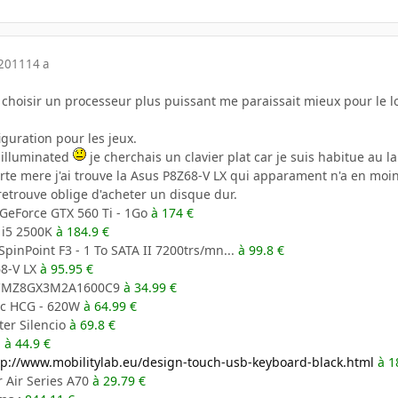
 2011
14 a
ar choisir un processeur plus puissant me paraissait mieux pour le 
iguration pour les jeux.
e illuminated
je cherchais un clavier plat car je suis habitue au l
arte mere j'ai trouve la Asus P8Z68-V LX qui apparament n'a en moi
retrouve oblige d'acheter un disque dur.
GeForce GTX 560 Ti - 1Go
à 174 €
 i5 2500K
à 184.9 €
inPoint F3 - 1 To SATA II 7200trs/mn...
à 99.8 €
8-V LX
à 95.95 €
 CMZ8GX3M2A1600C9
à 34.99 €
c HCG - 620W
à 64.99 €
er Silencio
à 69.8 €
a
à 44.9 €
tp://www.mobilitylab.eu/design-touch-usb-keyboard-black.html
à 1
 Air Series A70
à 29.79 €