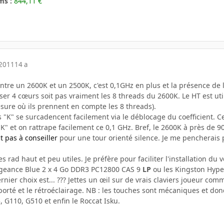
ms :
844,11 €
 2011
14 a
entre un 2600K et un 2500K, c'est 0,1GHz en plus et la présence de 
er 4 cœurs soit pas vraiment les 8 threads du 2600K. Le HT est utile
sure où ils prennent en compte les 8 threads).
ns "K" se surcadencent facilement via le déblocage du coefficient. 
 et on rattrape facilement ce 0,1 GHz. Bref, le 2600K à près de 90€
t pas à conseiller
pour une tour orienté silence. Je me pencherais
rad haut et peu utiles. Je préfère pour faciliter l'installation du
geance Blue 2 x 4 Go DDR3 PC12800 CAS 9
LP
ou les Kingston Hype
ernier choix est... ??? Jettes un œil sur de vrais claviers joueur c
orté et le rétroéclairage. NB : les touches sont mécaniques et donc
, G110, G510 et enfin le Roccat Isku.