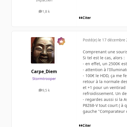
INpactien
1,8 k
messages
Citer
Posté(e)
le 17 décembre
Comprenant une souris 
Si tel est le cas, alors :
- en effet, un 2500K es
- attention à l'Illumina
Carpe_Diem
- 100€ le HDD, ça me fe
Stormtrooper
retour à la normale de
et +1 pour un ventirad 
9,5 k
messages
refroidissement. Un de
- regardes aussi si la 
P8Z68-V tout court ( à 
gauche "Comparateur d
Citer