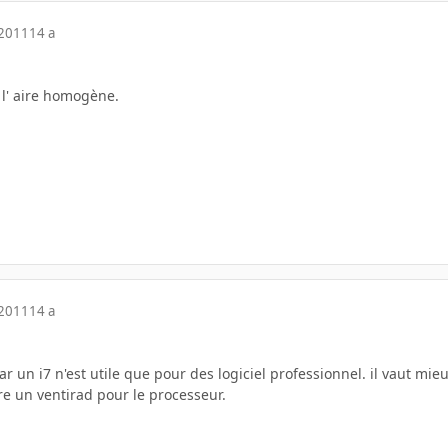
 2011
14 a
 l' aire homogène.
 2011
14 a
car un i7 n'est utile que pour des logiciel professionnel. il vaut mi
re un ventirad pour le processeur.