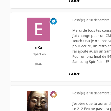
Citer
Posté(e)
le 18 décembre
Merci de tous tes conse
J'ai change pour un CM
Touch USB je n'ai pas v
pour ecrire, un retro-e
eXa
J'ai ajoute aussi un S
INpactien
Pour un prix final de 94
Samsung SpinPoint F3 e
46
messages
Citer
Posté(e)
le 18 décembre
J'espère que tu auras 
Le 212 Evo ne passera p