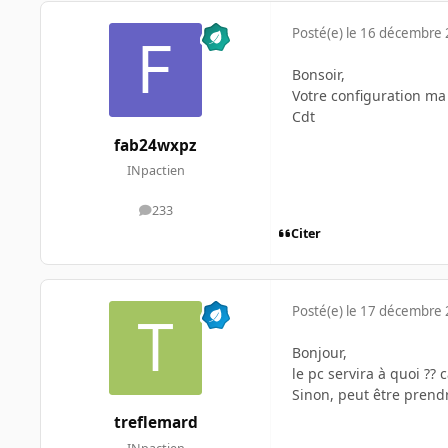
Posté(e)
le 16 décembre
Bonsoir,
Votre configuration ma
Cdt
fab24wxpz
INpactien
233
messages
Citer
Posté(e)
le 17 décembre
Bonjour,
le pc servira à quoi ?? 
Sinon, peut être prend
treflemard