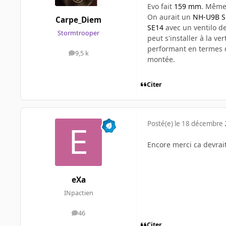
Evo fait
159 mm
. Même
On aurait un
NH-U9B S
Carpe_Diem
SE14
avec un ventilo de
Stormtrooper
peut s'installer à la ve
performant en termes de
9,5 k
messages
montée.
Citer
Posté(e)
le 18 décembre
Encore merci ca devrai
eXa
INpactien
46
messages
Citer