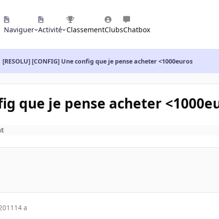
Naviguer
Activité
Classement
Clubs
Chatbox
[RESOLU] [CONFIG] Une config que je pense acheter <1000euros
ig que je pense acheter <1000e
at
 2011
14 a