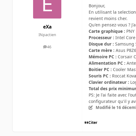
Bonjour,
En utilisant la selecti
revient moins cher.
Qu'en pensez-vous ? J'a
eXa
Carte graphique :
PNY 
INpactien
Processeur :
Intel Core
Disque dur :
Samsung Sp
46
messages
Carte mère :
Asus P8Z6
Mémoire PC :
Corsair
Alimentation PC :
Ante
Boitier PC :
Cooler Mast
Souris PC :
Roccat Kov
Clavier ordinateur :
Log
Total des prix minimu
PS: Je l'ai faite avec 
configurateur qu'il y av
Modifié
le 16 décem
Citer