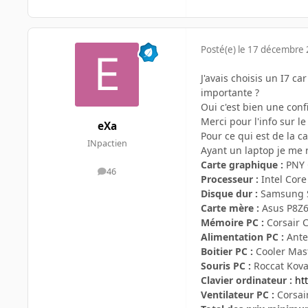
Posté(e)
le 17 décembre
J'avais choisis un I7 c
importante ?
Oui c'est bien une conf
Merci pour l'info sur l
eXa
Pour ce qui est de la c
INpactien
Ayant un laptop je me 
Carte graphique :
PNY 
46
messages
Processeur :
Intel Core
Disque dur :
Samsung Sp
Carte mère :
Asus P8Z6
Mémoire PC :
Corsair
Alimentation PC :
Ante
Boitier PC :
Cooler Mast
Souris PC :
Roccat Kov
Clavier ordinateur :
ht
Ventilateur PC :
Corsair