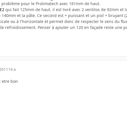
 problème pour le Prolimatech avec 161mm de haut.
E2
qui fait 125mm de haut. il est livré avec 2 ventilos de 92mm et
 140mm et la pâte. Ce second est + puissant et un poil + bruyant (2
rticale ou à l'horizontale et permet donc de respecter le sens du flux
 refroidissement. Penser à ajouter un 120 en façade reste une poss
 2011
14 a
t etre bon