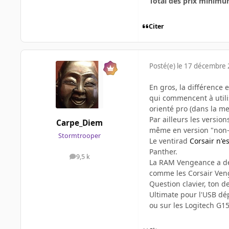
Total des prix minimu
Citer
Posté(e)
le 17 décembre
En gros, la différence 
qui commencent à utilis
orienté pro (dans la me
Par ailleurs les versio
Carpe_Diem
même en version "non-K"
Stormtrooper
Le ventirad
Corsair n'es
Panther.
9,5 k
messages
La RAM Vengeance a des 
comme les Corsair Ven
Question clavier, ton d
Ultimate pour l'USB dép
ou sur les Logitech G15