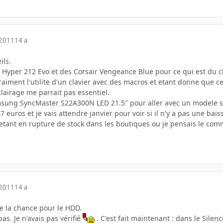
 2011
14 a
ils.
 Hyper 212 Evo et des Corsair Vengeance Blue pour ce qui est du 
raiment l'utilite d'un clavier avec des macros et etant donne que c
clairage me parrait pas essentiel.
amsung SyncMaster S22A300N LED 21.5" pour aller avec un modele sim
7 euros et je vais attendre janvier pour voir si il n'y a pas une bai
tant en rupture de stock dans les boutiques ou je pensais le co
 2011
14 a
de la chance pour le HDD.
as. Je n'avais pas vérifié
. C'est fait maintenant : dans le Silen