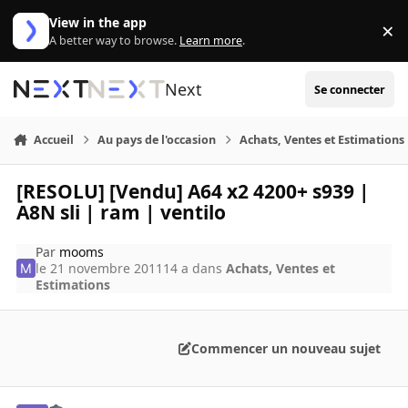
Aller au contenu
View in the app
×
Di
A better way to browse.
Learn more
.
Next
Se connecter
Accueil
Au pays de l'occasion
Achats, Ventes et Estimations
[RESOLU] [Vendu] A64 x2 4200+ s939 |
A8N sli | ram | ventilo
Par
mooms
le 21 novembre 2011
14 a
dans
Achats, Ventes et
Estimations
Commencer un nouveau sujet