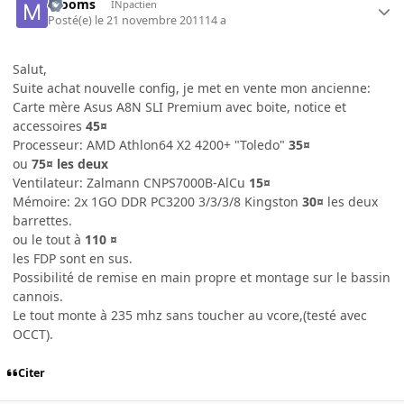
mooms
INpactien
Posté(e)
le 21 novembre 2011
14 a
Salut,
Suite achat nouvelle config, je met en vente mon ancienne:
Carte mère Asus A8N SLI Premium avec boite, notice et
accessoires
45¤
Processeur: AMD Athlon64 X2 4200+ "Toledo"
35¤
ou
75¤ les deux
Ventilateur: Zalmann CNPS7000B-AlCu
15¤
Mémoire: 2x 1GO DDR PC3200 3/3/3/8 Kingston
30¤
les deux
barrettes.
ou le tout à
110 ¤
les FDP sont en sus.
Possibilité de remise en main propre et montage sur le bassin
cannois.
Le tout monte à 235 mhz sans toucher au vcore,(testé avec
OCCT).
Citer