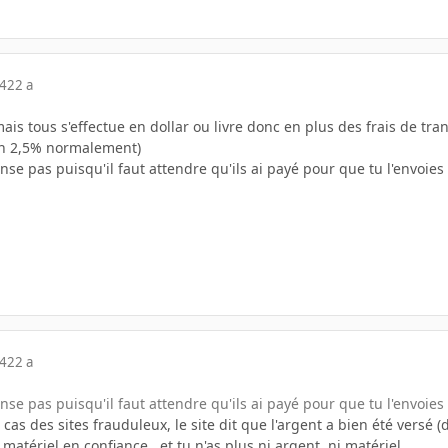
04
22 a
mais tous s'effectue en dollar ou livre donc en plus des frais de tra
on 2,5% normalement)
nse pas puisqu'il faut attendre qu'ils ai payé pour que tu l'envoies 
04
22 a
nse pas puisqu'il faut attendre qu'ils ai payé pour que tu l'envoies 
as des sites frauduleux, le site dit que l'argent a bien été versé (de
matériel en confiance...et tu n'as plus ni argent, ni matériel...