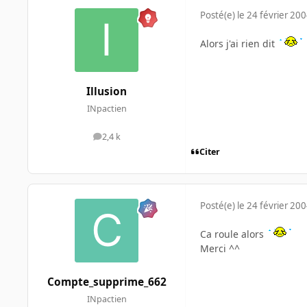
Posté(e)
le 24 février 20
Alors j'ai rien dit
Illusion
INpactien
2,4 k
messages
Citer
Posté(e)
le 24 février 20
Ca roule alors
Merci ^^
Compte_supprime_662
INpactien