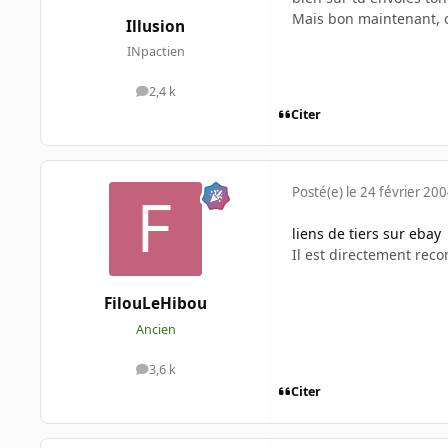
Mais bon maintenant, ca
Illusion
INpactien
2,4 k
messages
Citer
Posté(e)
le 24 février 20
liens de tiers sur ebay
Il est directement re
FilouLeHibou
Ancien
3,6 k
messages
Citer