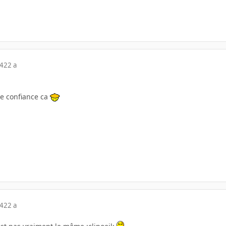
04
22 a
re confiance ca
04
22 a