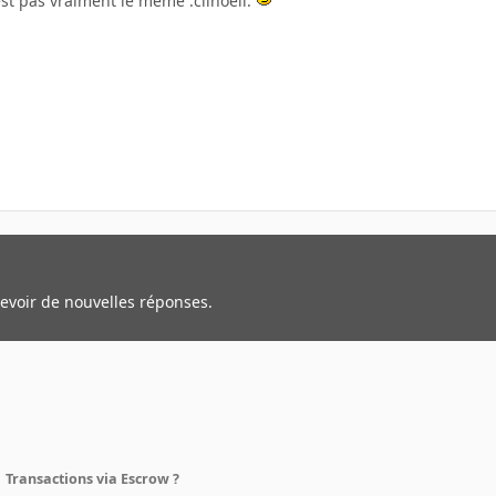
est pas vraiment le même :clinoeil:
cevoir de nouvelles réponses.
Transactions via Escrow ?