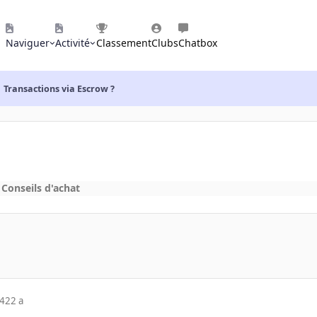
Naviguer
Activité
Classement
Clubs
Chatbox
Transactions via Escrow ?
s
Conseils d'achat
04
22 a