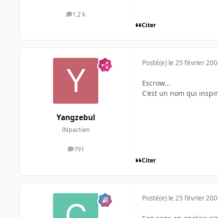
1,2 k
messages
Citer
Posté(e)
le 25 février 20
Escrow...
C'est un nom qui inspi
Yangzebul
INpactien
791
messages
Citer
Posté(e)
le 25 février 20