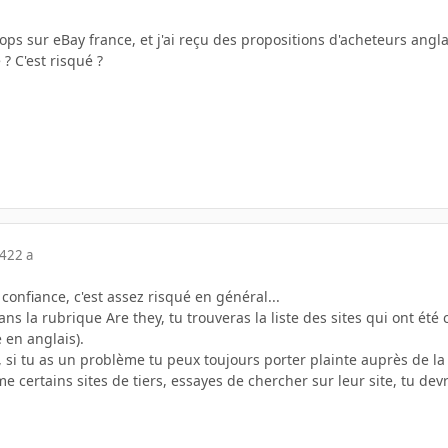
ops sur eBay france, et j'ai reçu des propositions d'acheteurs ang
? C'est risqué ?
04
22 a
 confiance, c'est assez risqué en général...
dans la rubrique Are they, tu trouveras la liste des sites qui ont 
e en anglais).
e, si tu as un problème tu peux toujours porter plainte auprès de 
 certains sites de tiers, essayes de chercher sur leur site, tu devra