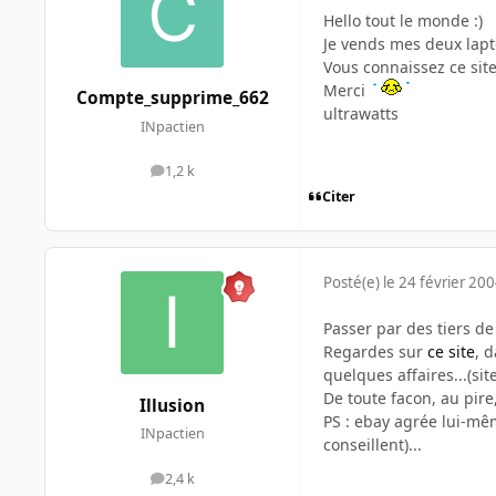
Hello tout le monde :)
Je vends mes deux lapt
Vous connaissez ce site 
Merci
Compte_supprime_662
ultrawatts
INpactien
1,2 k
messages
Citer
Posté(e)
le 24 février 20
Passer par des tiers de
Regardes sur
ce site
, 
quelques affaires...(sit
De toute facon, au pir
Illusion
PS : ebay agrée lui-même
INpactien
conseillent)...
2,4 k
messages