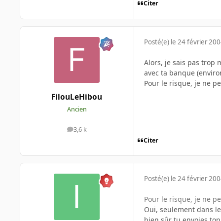
Citer
Posté(e)
le 24 février 20
Alors, je sais pas trop 
avec ta banque (envir
Pour le risque, je ne pe
FilouLeHibou
Ancien
3,6 k
messages
Citer
Posté(e)
le 24 février 20
Pour le risque, je ne pe
Oui, seulement dans le c
bien sûr tu envoies ton 