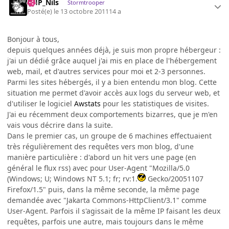
AHP_Nils
Stormtrooper
Posté(e)
le 13 octobre 2011
14 a
Bonjour à tous,
depuis quelques années déjà, je suis mon propre hébergeur :
j'ai un dédié grâce auquel j'ai mis en place de l'hébergement
web, mail, et d'autres services pour moi et 2-3 personnes.
Parmi les sites hébergés, il y a bien entendu mon blog. Cette
situation me permet d'avoir accès aux logs du serveur web, et
d'utiliser le logiciel
Awstats
pour les statistiques de visites.
J'ai eu récemment deux comportements bizarres, que je m'en
vais vous décrire dans la suite.
Dans le premier cas, un groupe de 6 machines effectuaient
très régulièrement des requêtes vers mon blog, d'une
manière particulière : d'abord un hit vers une page (en
général le flux rss) avec pour User-Agent "Mozilla/5.0
(Windows; U; Windows NT 5.1; fr; rv:1.
Gecko/20051107
Firefox/1.5" puis, dans la même seconde, la même page
demandée avec "Jakarta Commons-HttpClient/3.1" comme
User-Agent. Parfois il s'agissait de la même IP faisant les deux
requêtes, parfois une autre, mais toujours dans le même