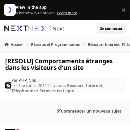
Aller au contenu
View in the app
×
Di
A better way to browse.
Learn more
.
Next
Se connecter
Accueil
Réseaux et Programmation
Réseaux, Internet, Télé
[RESOLU] Comportements étranges
dans les visiteurs d'un site
Par
AHP_Nils
le 13 octobre 2011
14 a
dans
Réseaux, Internet,
Téléphonie et Services en Ligne
Commencer un nouveau sujet