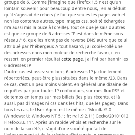
groupe de 6. Comme j'imagine que Firefox 1.5 n'est qu'un
lointain souvenir pour beaucoup d'entre nous, j'en ai déduit
qu'il s'agissait de robots (le fait que seules les pages web et
non les contenus autres, type images css, soit téléchargées
m'a aussi mis la puce à l'oreille). Tout ce que je sais d'autres
est que ce groupe de 6 adresses IP est dans le même sous-
réseau /16, qu'elles n'ont pas de reverse DNS autre que celui
attribué par l'hébergeur. A tout hasard, j'ai copié-collé une
des adresses dans mon moteur de recherche favori, il en
ressorti en premier résultat
cette page
. J'ai fini par bannir les
6 adresses IP.
L'autre cas est assez similaire, 6 adresses IP (actuellement
répertoriées, peut-être plus) situées dans le même /23. Dans
ce cas, c'est un peu moins violent, en général une dizaine de
requêtes par jour toutes IP confondues, sur mes flux RSS et
de temps en temps sur mes billets (les plus récents, et là
aussi, pas d'images ni css dans les hits, que les pages). Dans
tous les cas, le User-Agent est le même : "Mozilla/5.0
(Windows; U; Windows NT 5.1; fr; rv:1.9.2.11) Gecko/20101012
Firefox/3.6.11". Après un rapide whois et recherche sur le
nom de la société, il s'agit d'une société qui fait de
l'hébergement et de la création d'intranets, e-commerce et