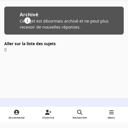
Archivé
Ce sujet est désormais archivé et ne peut plus
recevoir de nouvelles réponses.
Aller sur la liste des sujets
Light Mode
Dark Mode
System Preference
Se connecter
S’inscrire
Rechercher
Menu
Langue
Cookies