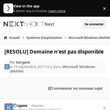
Aller au contenu
View in the app
×
Di
A better way to browse.
Learn more
.
Next
Se connecter
Accueil
Systèmes d'exploitation
Microsoft Windows (Mobile
[RESOLU] Domaine n'est pas disponible
Par
Kergane
le 19 septembre 2011
14 a
dans
Microsoft Windows
(Mobile)
Commencer un nouveau sujet
Kergane
INpactien
Posté(e)
le 19 septembre 2011
14 a