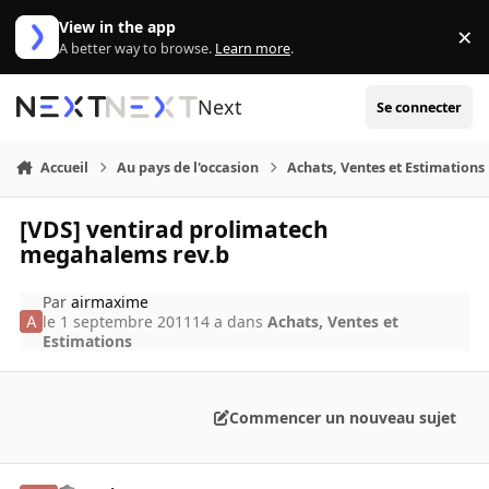
Aller au contenu
View in the app
×
Di
A better way to browse.
Learn more
.
Next
Se connecter
Accueil
Au pays de l'occasion
Achats, Ventes et Estimations
[VDS] ventirad prolimatech
megahalems rev.b
Par
airmaxime
le 1 septembre 2011
14 a
dans
Achats, Ventes et
Estimations
Commencer un nouveau sujet