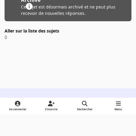
Ce sujet est désormais archivé et ne peut plus
recevoir de nouvelles réponses.
Aller sur la liste des sujets
Light Mode
Dark Mode
System Preference
Se connecter
S’inscrire
Rechercher
Menu
Langue
Cookies
Powered by
Invision Community