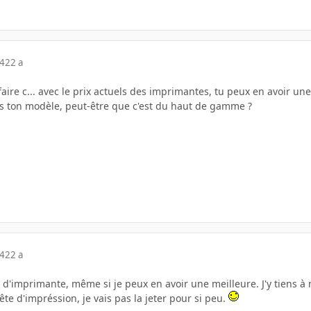
04
22 a
e faire c... avec le prix actuels des imprimantes, tu peux en avoir 
s ton modèle, peut-être que c'est du haut de gamme ?
04
22 a
 d'imprimante, même si je peux en avoir une meilleure. J'y tiens
tête d'impréssion, je vais pas la jeter pour si peu.