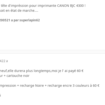
e tête d'impréssion pour imprimante CANON BJC 4300 !
 soit en état de marche....
 2005
21 a
par superlapin62
04
22 a
 neuf,elle durera plus longtemps,moi je l' ai payé 60 €
ur + cartouche noir
impression + recharge Noire + recharge encre 3 couleurs à 60 €
i