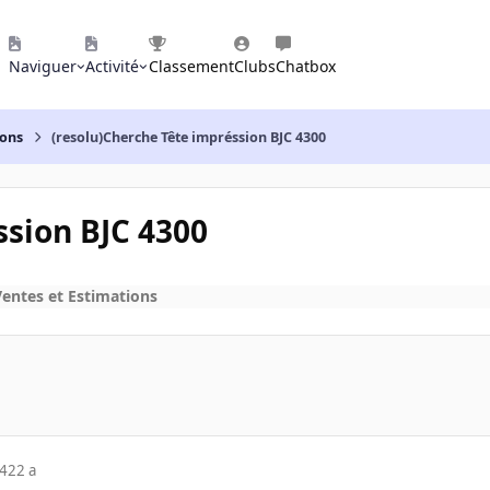
Naviguer
Activité
Classement
Clubs
Chatbox
ions
(resolu)Cherche Tête impréssion BJC 4300
ssion BJC 4300
Ventes et Estimations
04
22 a