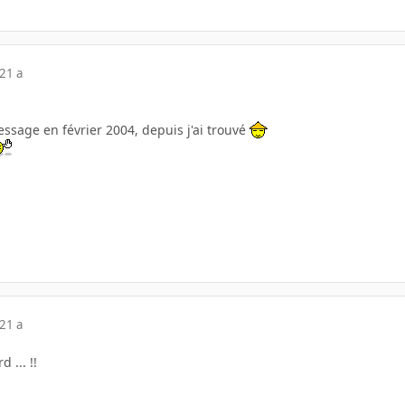
21 a
essage en février 2004, depuis j'ai trouvé
21 a
d ... !!