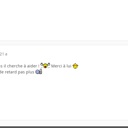
21 a
 il cherche à aider !
Merci à lui
de retard pas plus