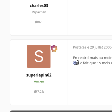
charles03
INpactien
875
messages
Posté(e)
le 29 juillet 2005
En reatrd mais au moins
c fait que 15 mois 
superlapin62
Ancien
7,2 k
messages