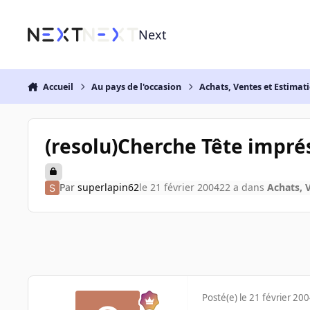
Aller au contenu
Next
Accueil
Au pays de l'occasion
Achats, Ventes et Estimat
(resolu)Cherche Tête impré
Par
superlapin62
le 21 février 2004
22 a
dans
Achats, 
Posté(e)
le 21 février 20