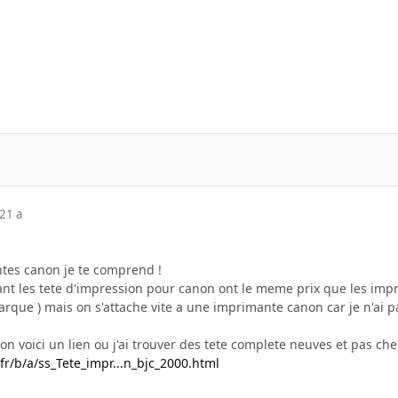
21 a
tes canon je te comprend !
nant les tete d'impression pour canon ont le meme prix que les imp
rque ) mais on s'attache vite a une imprimante canon car je n'ai p
on voici un lien ou j'ai trouver des tete complete neuves et pas cher
fr/b/a/ss_Tete_impr...n_bjc_2000.html