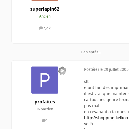
superlapin62
Ancien
7,2 k
messages
1 an après...
Posté(e)
le 29 juillet 2005
slt
etant fan des impriman
il est vrai que mainte
cartouches genre lexma
profaites
pas mal
INpactien
en revanant a ta questi
http://shopping.kelkoo.
1
messages
voilà