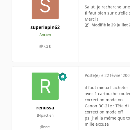
Salut, je recherche un
Il faut bien sur qu'elle
Merci !
Modifié
le 29 juillet
superlapin62
Ancien
7,2 k
messages
Posté(e)
le 22 février 20
il faut mieux l' acheter
avec 1 cartouche coule
correction mode on
Canon BC-21e : Tête d'
renussa
correction mode off
INpactien
ps: j' ai la méme que to
mille excuse
995
messages