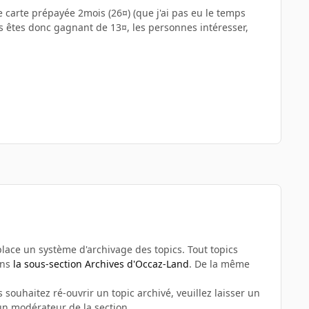
e carte prépayée 2mois (26¤) (que j'ai pas eu le temps
us êtes donc gagnant de 13¤, les personnes intéresser,
n place un système d'archivage des topics. Tout topics
ans
la sous-section Archives d'Occaz-Land
. De la même
 souhaitez ré-ouvrir un topic archivé, veuillez laisser un
n modérateur de la section.