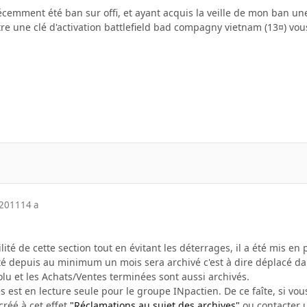
écemment été ban sur offi, et ayant acquis la veille de mon ban un
tre une clé d'activation battlefield bad compagny vietnam (13¤) vo
 2011
14 a
bilité de cette section tout en évitant les déterrages, il a été mis e
vité depuis au minimum un mois sera archivé c'est à dire déplacé d
olu et les Achats/Ventes terminées sont aussi archivés.
s est en lecture seule pour le groupe INpactien. De ce faîte, si vous
créé à cet effet
"Réclamations au sujet des archives"
ou contacter u