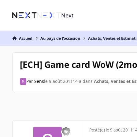
Aller au contenu
Next
Accueil
Au pays de l'occasion
Achats, Ventes et Estimat
[ECH] Game card WoW (2moi
Par
Sens
le 9 août 2011
14 a
dans
Achats, Ventes et E
Posté(e)
le 9 août 2011
14