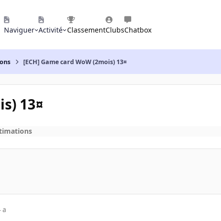
Naviguer
Activité
Classement
Clubs
Chatbox
ions
[ECH] Game card WoW (2mois) 13¤
s) 13¤
stimations
 a