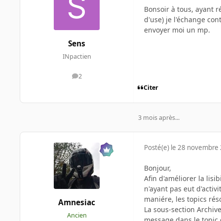
Bonsoir à tous, ayant r
d'use) je l'échange con
envoyer moi un mp.
Sens
INpactien
2
messages
Citer
3 mois après...
Posté(e)
le 28 novembre
Bonjour,
Afin d'améliorer la lisi
n'ayant pas eut d'acti
maniére, les topics rés
Amnesiac
La sous-section Archive
Ancien
message dans le topic 