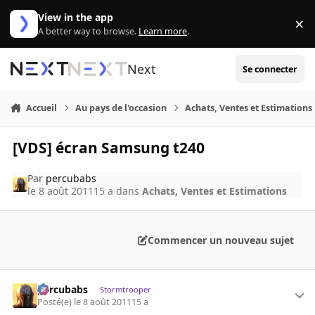
Aller au contenu
View in the app
×
Di
A better way to browse.
Learn more
.
Next
Se connecter
Accueil
Au pays de l'occasion
Achats, Ventes et Estimations
[VDS] écran Samsung t240
Par
percubabs
le 8 août 2011
15 a
dans
Achats, Ventes et Estimations
Commencer un nouveau sujet
percubabs
Stormtrooper
Posté(e)
le 8 août 2011
15 a