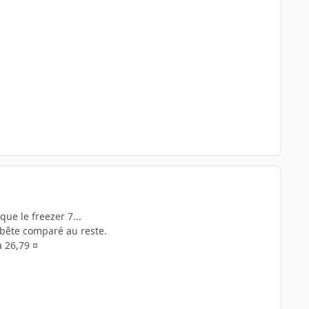
ue le freezer 7...
e bête comparé au reste.
 26,79 ¤