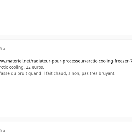
5 a
ww.materiel.net/radiateur-pour-processeur/arctic-cooling-freezer-
ctic cooling, 22 euros.
 fasse du bruit quand il fait chaud, sinon, pas très bruyant.
5 a