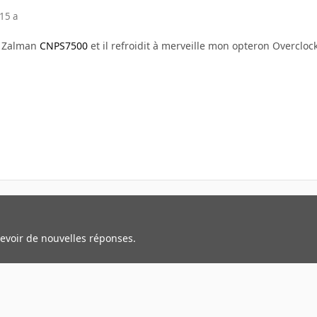
15 a
ux Zalman
CNPS7500
et il refroidit à merveille mon opteron Overcloc
cevoir de nouvelles réponses.