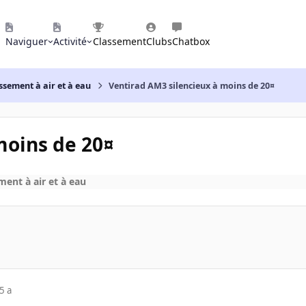
Naviguer
Activité
Classement
Clubs
Chatbox
ssement à air et à eau
Ventirad AM3 silencieux à moins de 20¤
moins de 20¤
ment à air et à eau
5 a