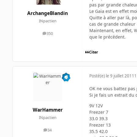
pas par grande chaleur, 
Le Gaïa est en effet m
ArchangeBlandin
Quitte à aller par là, 
INpactien
cas de grande chaleur 
Maintenant, en effet, 
350
messages
que le précédent.
Citer
Posté(e)
le 9 juillet 2011
1
OK ne vous battez pas
Si je fais un extrait d
9V 12V
WarHammer
Freezer 7
INpactien
33.0 39.3
Freezer 13
34
35.5 42.0
messages