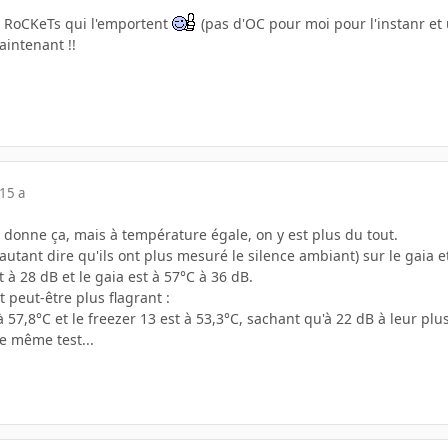
et RoCKeTs qui l'emportent
(pas d'OC pour moi pour l'instanr et
aintenant !!
15 a
a donne ça, mais à température égale, on y est plus du tout.
autant dire qu'ils ont plus mesuré le silence ambiant) sur le gaia et
t à 28 dB et le gaia est à 57°C à 36 dB.
st peut-être plus flagrant :
à 57,8°C et le freezer 13 est à 53,3°C, sachant qu'à 22 dB à leur plus 
le même test...