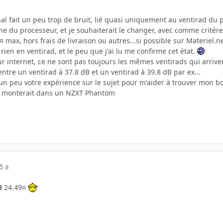
nal fait un peu trop de bruit, lié quasi uniquement au ventirad du
gine du processeur, et je souhaiterait le changer, avec comme critère
 max, hors frais de livraison ou autres...si possible sur Materiel.ne
rien en ventirad, et le peu que j'ai lu me confirme cet état.
ur internet, ce ne sont pas toujours les mêmes ventirads qui arriven
entre un ventirad à 37.8 dB et un ventirad à 39.8 dB par ex...
 un peu votre expérience sur le sujet pour m'aider à trouver mon 
t se monterait dans un NZXT Phantom
5 a
3
24.49¤