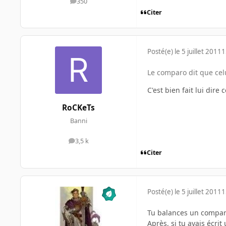
350
messages
Citer
Posté(e)
le 5 juillet 2011
1
Le comparo dit que celu
C'est bien fait lui dir
RoCKeTs
Banni
3,5 k
messages
Citer
Posté(e)
le 5 juillet 2011
1
Tu balances un comparati
Après, si tu avais écri