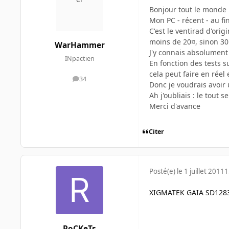
Bonjour tout le monde
Mon PC - récent - au fi
C'est le ventirad d'ori
moins de 20¤, sinon 30¤
WarHammer
J'y connais absolument 
INpactien
En fonction des tests s
cela peut faire en réel 
34
messages
Donc je voudrais avoir
Ah j'oubliais : le tou
Merci d'avance
Citer
Posté(e)
le 1 juillet 2011
1
XIGMATEK GAIA SD128
RoCKeTs