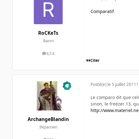
Comparatif
RoCKeTs
Banni
3,5 k
messages
Citer
Posté(e)
le 5 juillet 2011
1
Le comparo dit que celu
sinon, le freezer 13, q
http://www.materiel.ne
ArchangeBlandin
INpactien