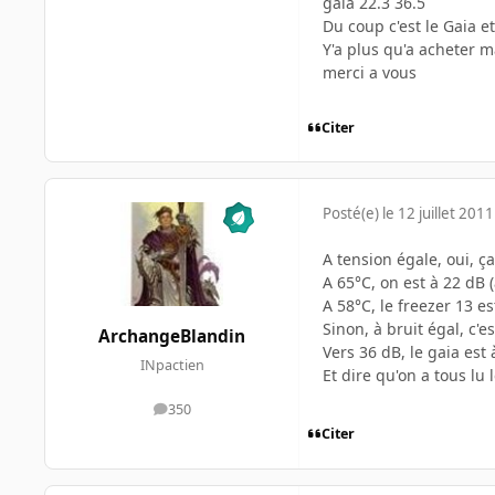
gaia 22.3 36.5
Du coup c'est le Gaia 
Y'a plus qu'a acheter m
merci a vous
Citer
Posté(e)
le 12 juillet 2011
A tension égale, oui, ç
A 65°C, on est à 22 dB (
A 58°C, le freezer 13 es
Sinon, à bruit égal, c'e
ArchangeBlandin
Vers 36 dB, le gaia est 
INpactien
Et dire qu'on a tous lu 
350
messages
Citer