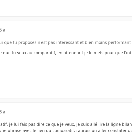
5 a
i que tu proposes n'est pas intéressant et bien moins performant q
e ce que tu veux au comparatif, en attendant je le mets pour que l'i
5 a
f, je lui fais pas dire ce que je veux, je suis allé lire la ligne bil
t une phrase avec le lien du comparatif, j'aurais pu aller constater 