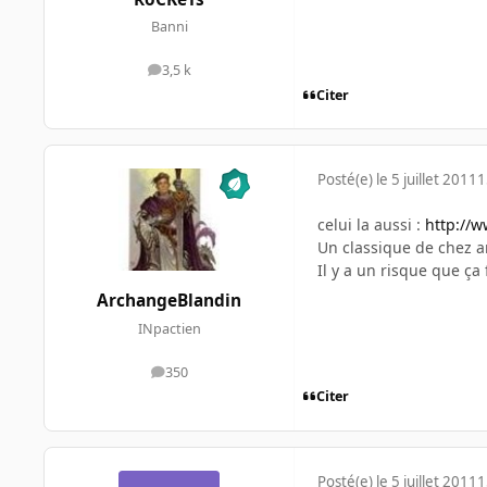
Banni
3,5 k
messages
Citer
Posté(e)
le 5 juillet 2011
1
celui la aussi :
http://w
Un classique de chez ar
Il y a un risque que ça
ArchangeBlandin
INpactien
350
messages
Citer
Posté(e)
le 5 juillet 2011
1