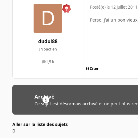
Posté(e)
le 12 juillet 2011
Perso, j'ai un bon vie
dudul88
INpactien
1,5 k
messages
Citer
Archivé
Ce sujet est désormais archivé et ne peut plus re
Aller sur la liste des sujets