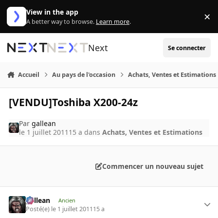
Aller au contenu
View in the app
×
Di
A better way to browse.
Learn more
.
Next
Se connecter
Accueil
Au pays de l'occasion
Achats, Ventes et Estimations
[VENDU]Toshiba X200-24z
Par
gallean
le 1 juillet 2011
15 a
dans
Achats, Ventes et Estimations
Commencer un nouveau sujet
gallean
Ancien
Posté(e)
le 1 juillet 2011
15 a