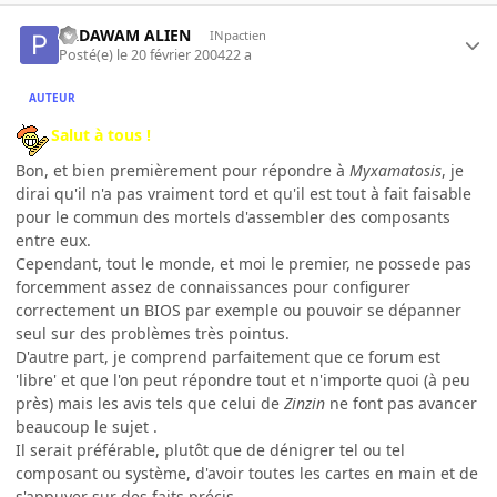
PADAWAM ALIEN
INpactien
Posté(e)
le 20 février 2004
22 a
AUTEUR
Salut à tous !
Bon, et bien premièrement pour répondre à
Myxamatosis
, je
dirai qu'il n'a pas vraiment tord et qu'il est tout à fait faisable
pour le commun des mortels d'assembler des composants
entre eux.
Cependant, tout le monde, et moi le premier, ne possede pas
forcemment assez de connaissances pour configurer
correctement un BIOS par exemple ou pouvoir se dépanner
seul sur des problèmes très pointus.
D'autre part, je comprend parfaitement que ce forum est
'libre' et que l'on peut répondre tout et n'importe quoi (à peu
près) mais les avis tels que celui de
Zinzin
ne font pas avancer
beaucoup le sujet .
Il serait préférable, plutôt que de dénigrer tel ou tel
composant ou système, d'avoir toutes les cartes en main et de
s'appuyer sur des faits précis.