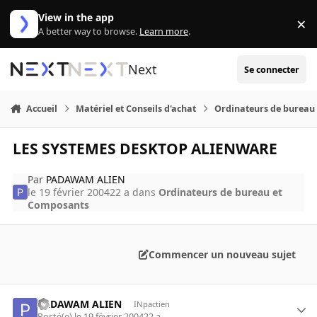
Aller au contenu
View in the app
×
Di
A better way to browse.
Learn more
.
Next
Se connecter
Accueil
Matériel et Conseils d'achat
Ordinateurs de bureau
LES SYSTEMES DESKTOP ALIENWARE
Par
PADAWAM ALIEN
le 19 février 2004
22 a
dans
Ordinateurs de bureau et
Composants
Commencer un nouveau sujet
PADAWAM ALIEN
INpactien
Posté(e)
le 19 février 2004
22 a