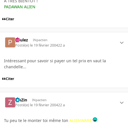
A TRES BIENTOT !
PADAWAN ALIEN
Citer
paulez
INpactien
Posté(e)
le 19 février 2004
22 a
Intéressant pour savoir si payer un tel prix en vaut la
chandelle...
Citer
ZinZin
INpactien
Posté(e)
le 19 février 2004
22 a
Tu peu te le monter toi même ton
ALIENWARE