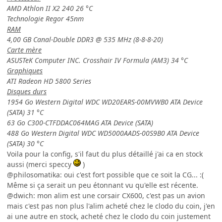
AMD Athlon II X2 240 26 °C
Technologie Regor 45nm
RAM
4,00 GB Canal-Double DDR3 @ 535 MHz (8-8-8-20)
Carte mère
ASUSTeK Computer INC. Crosshair IV Formula (AM3) 34 °C
Graphiques
ATI Radeon HD 5800 Series
Disques durs
1954 Go Western Digital WDC WD20EARS-00MVWB0 ATA Device
(SATA) 31 °C
63 Go C300-CTFDDAC064MAG ATA Device (SATA)
488 Go Western Digital WDC WD5000AADS-00S9B0 ATA Device
(SATA) 30 °C
Voila pour la config, s'il faut du plus détaillé j'ai ca en stock
aussi (merci speccy
)
@philosomatika: oui c'est fort possible que ce soit la CG... :(
Même si ça serait un peu étonnant vu qu'elle est récente.
@dwich: mon alim est une corsair CX600, c'est pas un avion
mais c'est pas non plus l'alim acheté chez le clodo du coin, j'en
ai une autre en stock, acheté chez le clodo du coin justement