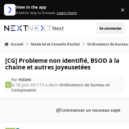
Aller au contenu
View in the app
×
Di
A better way to browse.
Learn more
.
Next
Se connecter
Accueil
Matériel et Conseils d'achat
Ordinateurs de bureau
[CG] Probleme non identifié, BSOD à la
chaine et autres joyeusetées
Par
HiDeN
le 18 juin 2011
15 a
dans
Ordinateurs de bureau et
Composants
Commencer un nouveau sujet