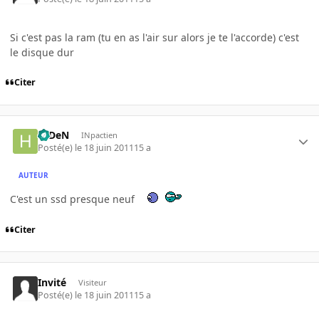
Si c'est pas la ram (tu en as l'air sur alors je te l'accorde) c'est
le disque dur
Citer
HiDeN
INpactien
Posté(e)
le 18 juin 2011
15 a
AUTEUR
C'est un ssd presque neuf
Citer
Invité
Visiteur
Posté(e)
le 18 juin 2011
15 a