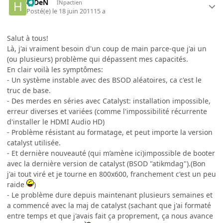
HiDeN
INpactien
Posté(e)
le 18 juin 2011
15 a
Salut à tous!
Là, j'ai vraiment besoin d'un coup de main parce-que j'ai un
(ou plusieurs) problème qui dépassent mes capacités.
En clair voilà les symptômes:
- Un système instable avec des BSOD aléatoires, ca c'est le
truc de base.
- Des merdes en séries avec Catalyst: installation impossible,
erreur diverses et variées (comme l'impossibilité récurrente
d'installer le HDMI Audio HD)
- Problème résistant au formatage, et peut importe la version
catalyst utilisée.
- Et dernière nouveauté (qui m’amène ici)impossible de booter
avec la dernière version de catalyst (BSOD "atikmdag").(Bon
j'ai tout viré et je tourne en 800x600, franchement c'est un peu
raide
)
- Le problème dure depuis maintenant plusieurs semaines et
a commencé avec la maj de catalyst (sachant que j'ai formaté
entre temps et que j'avais fait ça proprement, ça nous avance