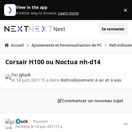
Aller au contenu
View in the app
×
Di
A better way to browse.
Learn more
.
Next
Se connecter
Accueil
Ajustements et Personnalisation de PC
Refroidissem
Corsair H100 ou Noctua nh-d14
Par
Jyluck
le 14 juin 2011
15 a
dans
Refroidissement à air et à eau
Commencer un nouveau sujet
Jyluck
INpactien
Posté(e)
le 14 juin 2011
15 a