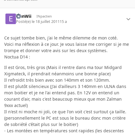
ElenWii
INpactien
Posté(e)
le 18 juillet 2011
15 a
Ce sujet tombe bien, j'ai le même dilemme de mon coté.
Voici ma réflexion à ce jour. Je vous laisse me corriger si je me
trompe et donner votre avis sur les deux systèmes.
Noctua D14 :
Il est Gros, très gros (Mais il rentre dans ma tour Midgard
Xigmateck, il prendrait néanmoins une bonne place)
Il refroidit très bien avec son 140mm et son 120mm.
Il est plutôt silencieux (J'ai d'ailleurs 3 140mm en ULNA dans
mon boitier et je ne l'ai entend pas. En 12V on entend un
courant d'air, mais c'est beaucoup mieux que mon Zalman
9xxx actuel)
Il n'est ni moche ni joli, ce que l'on voit c'est surtout ça taille.
(personnellement le PC est sous le bureau donc mon critère
de sobriété c’était plus sur le boitier)
- Les montées en températures sont rapides (les descentes