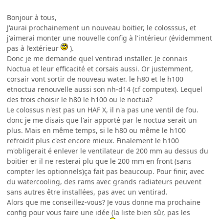
Bonjour à tous,
J'aurai prochainement un nouveau boitier, le colosssus, et
j'aimerai monter une nouvelle config à l'intérieur (évidemment
pas à l’extérieur
).
Donc je me demande quel ventirad installer. Je connais
Noctua et leur efficacité et corsais aussi. Or justemment,
corsair vont sortir de nouveau water. le h80 et le h100
etnoctua renouvelle aussi son nh-d14 (cf computex). Lequel
des trois choisir le h80 le h100 ou le noctua?
Le colossus n'est pas un HAF X, il n'a pas une ventil de fou.
donc je me disais que l'air apporté par le noctua serait un
plus. Mais en même temps, si le h80 ou même le h100
refroidit plus c'est encore mieux. Finalement le h100
m'obligerait é enlever le ventilateur de 200 mm au dessus du
boitier er il ne resterai plu que le 200 mm en front (sans
compter les optionnels)ça fait pas beaucoup. Pour finir, avec
du watercooling, des rams avec grands radiateurs peuvent
sans autres être installées, pas avec un ventirad.
Alors que me conseillez-vous? Je vous donne ma prochaine
config pour vous faire une idée (la liste bien sûr, pas les