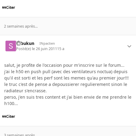
Citer
2 semaines après...
sebukun
INpactien
Posté(e)
le 26 juin 2011
15 a
salut, je profite de l'occasion pour m'inscrire sur le forum...
j'ai le h50 en push pull (avec des ventilateurs noctua) depuis
qu'il est sorti et les perf sont les memes qu'au premier jour!!!
le truc c'est de pense a depoussierer regulierement sinon le
radiateur s'encrasse.
perso, j'en suis tres content et j'ai bien envie de me prendre le
h100...
Citer
3 semaines après...