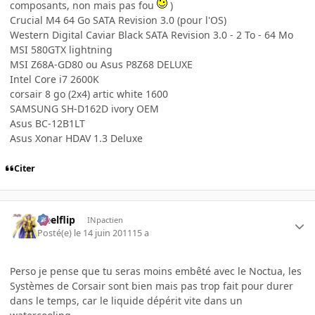
composants, non mais pas fou
)
Crucial M4 64 Go SATA Revision 3.0 (pour l'OS)
Western Digital Caviar Black SATA Revision 3.0 - 2 To - 64 Mo
MSI 580GTX lightning
MSI Z68A-GD80 ou Asus P8Z68 DELUXE
Intel Core i7 2600K
corsair 8 go (2x4) artic white 1600
SAMSUNG SH-D162D ivory OEM
Asus BC-12B1LT
Asus Xonar HDAV 1.3 Deluxe
Citer
Heelflip
INpactien
Posté(e)
le 14 juin 2011
15 a
Perso je pense que tu seras moins embêté avec le Noctua, les
Systèmes de Corsair sont bien mais pas trop fait pour durer
dans le temps, car le liquide dépérit vite dans un