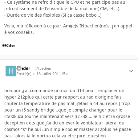
- Ce système ne refroidit que le CPU et ne participe pas au
refroidissement de l'ensemble de la machine( CM, etc..).
- Durée de vie des flexibles (Si ça casse bobo...).
Voila, ma réflexion à ce jour, Ami(e)s INpactien(ne)s, j'en appel
à vos conseils.
Citer
hinder
INpactien
Posté(e)
le 18 juillet 2011
15 a
bonjour ,j'ai commande un noctua d14 pour remplacer un
hyper 212plus qui certe par rapport au rad d'origine fais
chuter la temperature de pas mal ,j'etais a 44 au repos ( trop
pour un i5 sandy bridge ..que je compte changer pour le
2500k )ca tourne maintenant vers 37 -38 ....le hic et la grosse
deception c'ets que j'ai du enlever le ventilateur lateral du
cosmos "s" he oui .un simple cooler master 212plus ne passe
pas . alors la le noctua cela va etre pire ,question