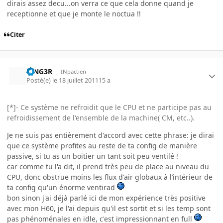
dirais assez decu...on verra ce que cela donne quand je
receptionne et que je monte le noctua !!
Citer
RING3R
INpactien
Posté(e)
le 18 juillet 2011
15 a
[*]- Ce système ne refroidit que le CPU et ne participe pas au
refroidissement de l'ensemble de la machine( CM, etc..).
Je ne suis pas entièrement d'accord avec cette phrase: je dirai
que ce système profites au reste de ta config de manière
passive, si tu as un boitier un tant soit peu ventilé !
car comme tu l'a dit, il prend très peu de place au niveau du
CPU, donc obstrue moins les flux d'air globaux à l’intérieur de
ta config qu'un énorme ventirad
bon sinon j'ai déjà parlé ici de mon expérience très positive
avec mon H60, je l'ai depuis qu'il est sortit et si les temp sont
pas phénoménales en idle, c'est impressionnant en full