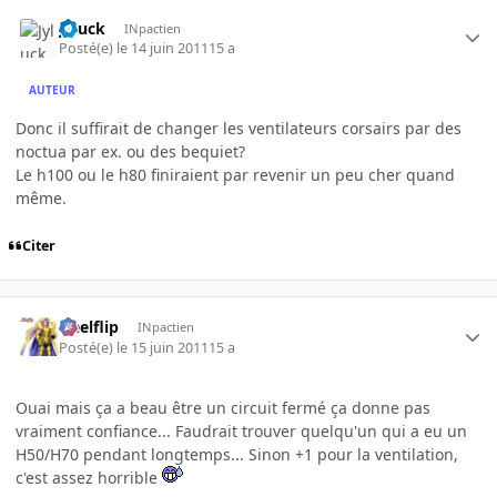
Jyluck
INpactien
Posté(e)
le 14 juin 2011
15 a
AUTEUR
Donc il suffirait de changer les ventilateurs corsairs par des
noctua par ex. ou des bequiet?
Le h100 ou le h80 finiraient par revenir un peu cher quand
même.
Citer
Heelflip
INpactien
Posté(e)
le 15 juin 2011
15 a
Ouai mais ça a beau être un circuit fermé ça donne pas
vraiment confiance... Faudrait trouver quelqu'un qui a eu un
H50/H70 pendant longtemps... Sinon +1 pour la ventilation,
c'est assez horrible