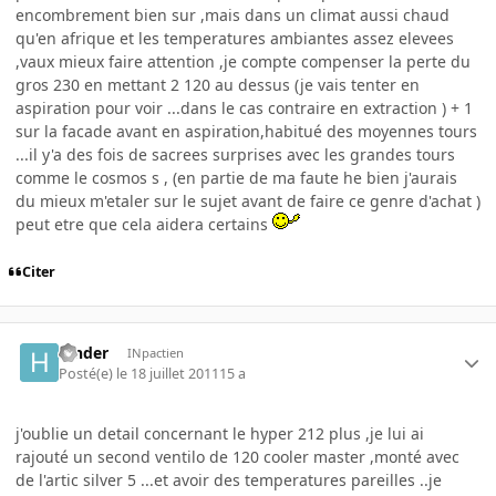
encombrement bien sur ,mais dans un climat aussi chaud
qu'en afrique et les temperatures ambiantes assez elevees
,vaux mieux faire attention ,je compte compenser la perte du
gros 230 en mettant 2 120 au dessus (je vais tenter en
aspiration pour voir ...dans le cas contraire en extraction ) + 1
sur la facade avant en aspiration,habitué des moyennes tours
...il y'a des fois de sacrees surprises avec les grandes tours
comme le cosmos s , (en partie de ma faute he bien j'aurais
du mieux m'etaler sur le sujet avant de faire ce genre d'achat )
peut etre que cela aidera certains
Citer
hinder
INpactien
Posté(e)
le 18 juillet 2011
15 a
j'oublie un detail concernant le hyper 212 plus ,je lui ai
rajouté un second ventilo de 120 cooler master ,monté avec
de l'artic silver 5 ...et avoir des temperatures pareilles ..je