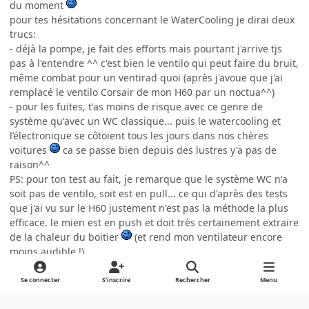
du moment
pour tes hésitations concernant le WaterCooling je dirai deux
trucs:
- déjà la pompe, je fait des efforts mais pourtant j'arrive tjs
pas à l'entendre ^^ c'est bien le ventilo qui peut faire du bruit,
même combat pour un ventirad quoi (après j'avoue que j'ai
remplacé le ventilo Corsair de mon H60 par un noctua^^)
- pour les fuites, t'as moins de risque avec ce genre de
système qu'avec un WC classique... puis le watercooling et
l’électronique se côtoient tous les jours dans nos chères
voitures
ca se passe bien depuis des lustres y'a pas de
raison^^
PS: pour ton test au fait, je remarque que le système WC n'a
soit pas de ventilo, soit est en pull... ce qui d'après des tests
que j'ai vu sur le H60 justement n'est pas la méthode la plus
efficace. le mien est en push et doit très certainement extraire
de la chaleur du boitier
(et rend mon ventilateur encore
moins audible !)
Citer
Se connecter
S’inscrire
Rechercher
Menu