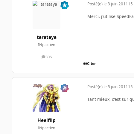
Posté(e)
le 3 juin 2011
15 
Merci, j'utilise SpeedF
tarataya
INpactien
306
messages
Citer
Posté(e)
le 5 juin 2011
15 
Tant mieux, c'est sur 
Heelflip
INpactien