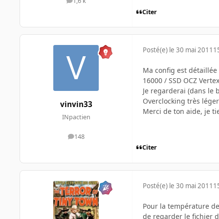
1,6 k
messages
Citer
Posté(e)
le 30 mai 2011
1
Ma config est détaillé
16000 / SSD OCZ Vertex
Je regarderai (dans le 
Overclocking très léger
vinvin33
Merci de ton aide, je ti
INpactien
148
messages
Citer
Posté(e)
le 30 mai 2011
1
Pour la température de
de regarder le fichier