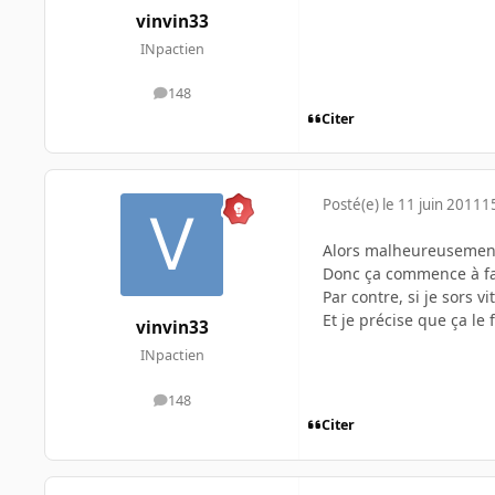
vinvin33
INpactien
148
messages
Citer
Posté(e)
le 11 juin 2011
1
Alors malheureusement,
Donc ça commence à fair
Par contre, si je sors 
Et je précise que ça le
vinvin33
INpactien
148
messages
Citer