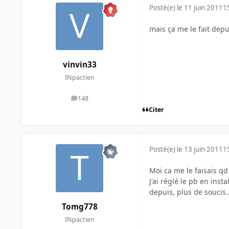
Posté(e)
le 11 juin 2011
1
mais ça me le fait depu
vinvin33
INpactien
148
messages
Citer
Posté(e)
le 13 juin 2011
1
Moi ca me le faisais qd
J'ai réglé le pb en ins
depuis, plus de soucis.
Tomg778
INpactien