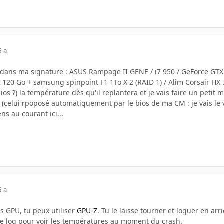
5 a
e dans ma signature : ASUS Rampage II GENE / i7 950 / GeForce GT
 120 Go + samsung spinpoint F1 1To X 2 (RAID 1) / Alim Corsair HX
bios ?) la température dès qu'il replantera et je vais faire un petit
 (celui rpoposé automatiquement par le bios de ma CM : je vais le vi
ens au courant ici...
5 a
s GPU, tu peux utiliser
GPU-Z
. Tu le laisse tourner et loguer en arr
 de log pour voir les températures au moment du crash.