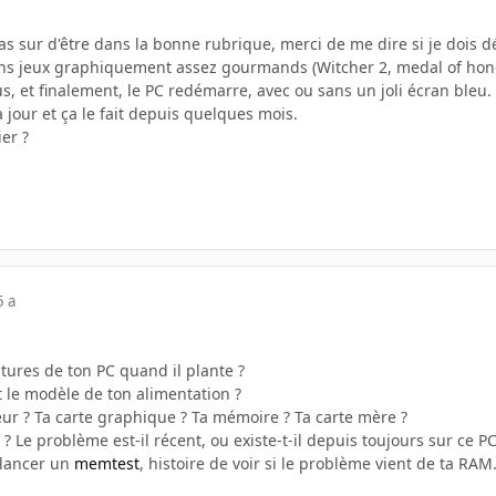
pas sur d'être dans la bonne rubrique, merci de me dire si je dois dé
ins jeux graphiquement assez gourmands (Witcher 2, medal of honor.
lus, et finalement, le PC redémarre, avec ou sans un joli écran bleu.
 jour et ça le fait depuis quelques mois.
er ?
5 a
tures de ton PC quand il plante ?
t le modèle de ton alimentation ?
eur ? Ta carte graphique ? Ta mémoire ? Ta carte mère ?
 ? Le problème est-il récent, ou existe-t-il depuis toujours sur ce PC
 lancer un
memtest
, histoire de voir si le problème vient de ta RAM