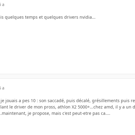
5 a
is quelques temps et quelques drivers nvidia...
5 a
 je jouais a pes 10 : son saccadé, puis décalé, grésillements puis re
tallant le driver de mon pross, athlon X2 5000+...chez amd, il y a un
..maintenant, je propose, mais c'est peut-etre pas ca....