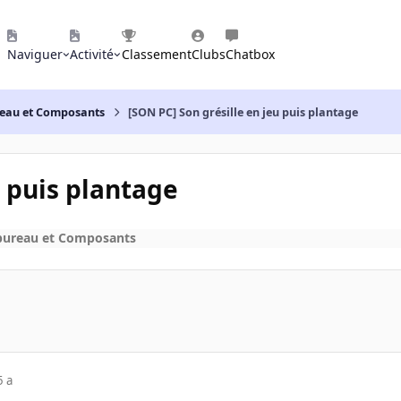
Naviguer
Activité
Classement
Clubs
Chatbox
reau et Composants
[SON PC] Son grésille en jeu puis plantage
u puis plantage
bureau et Composants
5 a