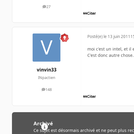
27
messages
Citer
Posté(e)
le 13 juin 2011
1
moi c'est un intel, et il 
C'est donc autre chose.
vinvin33
INpactien
148
messages
Citer
Archivé
Ce sujet est désormais archivé et ne peut plus re