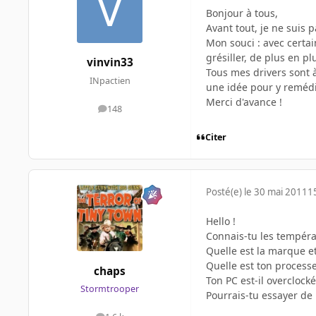
Bonjour à tous,
Avant tout, je ne suis 
Mon souci : avec certa
grésiller, de plus en p
vinvin33
Tous mes drivers sont à
INpactien
une idée pour y remédi
Merci d'avance !
148
messages
Citer
Posté(e)
le 30 mai 2011
1
Hello !
Connais-tu les tempéra
Quelle est la marque e
Quelle est ton process
chaps
Ton PC est-il overclocké
Stormtrooper
Pourrais-tu essayer de