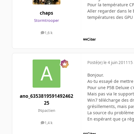
Pour la température CP
Aller regarder dans le 
chaps
températures des GPU
Stormtrooper
1,6 k
messages
Citer
Posté(e)
le 4 juin 2011
15 
Bonjour.
As-tu essayé de mettre 
Pour une P5B Deluxe c'
Mais pas via le support
ano_6353819591492462
Win7 télécharge des driv
25
grésillements, mais pas
INpactien
La source du problème
En espérant que ça rè
1,4 k
messages
Citer