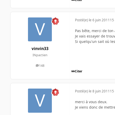
Posté(e)
le 6 juin 2011
15 
Pas bête, merci de ton 
Je vais essayer de trou
Si quelqu'un sait où les
vinvin33
INpactien
148
messages
Citer
Posté(e)
le 8 juin 2011
15 
merci à vous deux.
Je viens donc de mettre