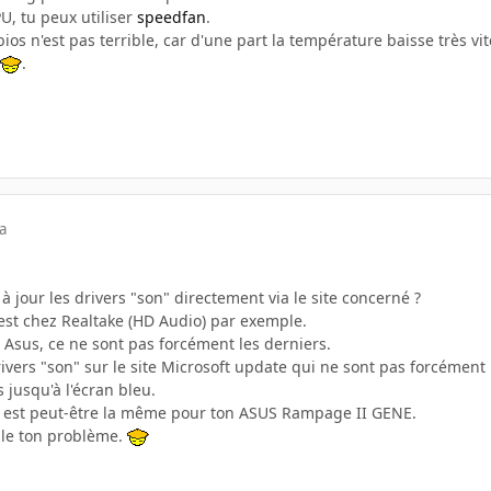
U, tu peux utiliser
speedfan
.
bios n'est pas terrible, car d'une part la température baisse très vi
.
a
à jour les drivers "son" directement via le site concerné ?
est chez Realtake (HD Audio) par exemple.
 Asus, ce ne sont pas forcément les derniers.
ers "son" sur le site Microsoft update qui ne sont pas forcément le m
 jusqu'à l'écran bleu.
 est peut-être la même pour ton ASUS Rampage II GENE.
gle ton problème.