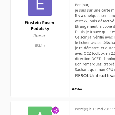
Bonjour,
je suis sur une carte m
Il y a quelques semaine
vertex2, puis désactivé 
Einstein-Rosen-
Etrangement la copie d
Podolsky
Deuis je trouve que c'e
INpactien
Ce soir j'ai vérifié ave
le fichier .vic se télé
2,1 k
messages
je re-démarre, et duran
avec OCZ toolbox en 2.
direction OCZTechnology
Bon remarquez, d'après
Sachant que mon CPU n'
RESOLU: il suffisa
Citer
Posté(e)
le 15 mai 2011
1