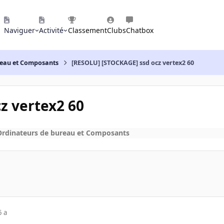
Naviguer
Activité
Classement
Clubs
Chatbox
reau et Composants
[RESOLU] [STOCKAGE] ssd ocz vertex2 60
z vertex2 60
Ordinateurs de bureau et Composants
5 a