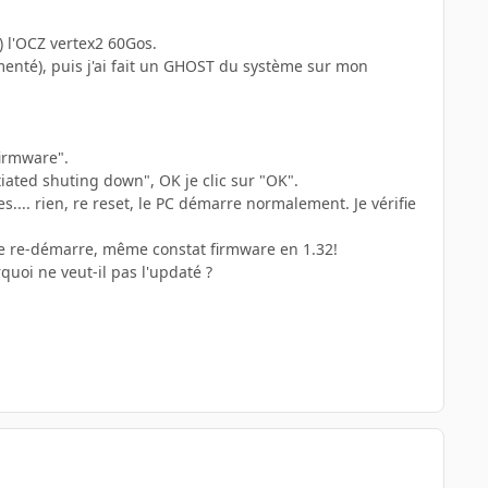
) l'OCZ vertex2 60Gos.
gmenté), puis j'ai fait un GHOST du système sur mon
firmware".
tiated shuting down", OK je clic sur "OK".
s.... rien, re reset, le PC démarre normalement. Je vérifie
 je re-démarre, même constat firmware en 1.32!
uoi ne veut-il pas l'updaté ?