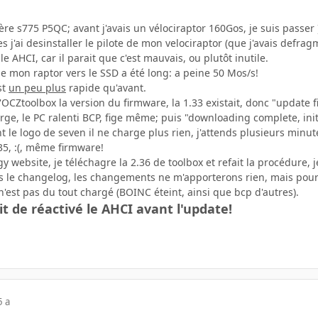
ère s775 P5QC; avant j'avais un vélociraptor 160Gos, je suis passer 
s j'ai desinstaller le pilote de mon velociraptor (que j'avais defra
le AHCI, car il parait que c'est mauvais, ou plutôt inutile.
e mon raptor vers le SSD a été long: a peine 50 Mos/s!
st
un peu plus
rapide qu'avant.
c l'OCZtoolbox la version du firmware, la 1.33 existait, donc "update 
charge, le PC ralenti BCP, fige même; puis "downloading complete, ini
t le logo de seven il ne charge plus rien, j'attends plusieurs minute
35, :(, même firmware!
 website, je téléchagre la 2.36 de toolbox et refait la procédure,
 le changelog, les changements ne m'apporterons rien, mais pourq
est pas du tout chargé (BOINC éteint, ainsi que bcp d'autres).
it de réactivé le AHCI avant l'update!
5 a