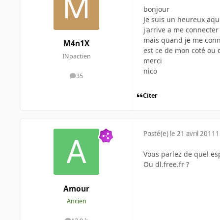
bonjour
Je suis un heureux aque
j'arrive a me connecter 
mais quand je me connec
M4n1X
est ce de mon coté ou 
INpactien
merci
nico
35
messages
Citer
Posté(e)
le 21 avril 2011
1
Vous parlez de quel esp
Ou dl.free.fr ?
Amour
Ancien