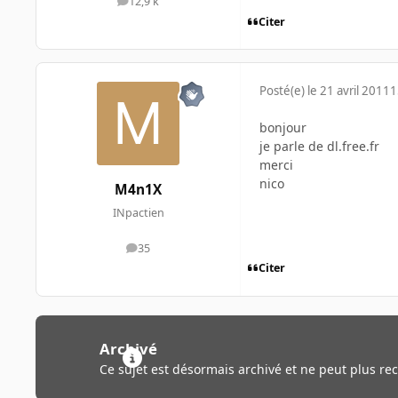
12,9 k
messages
Citer
Posté(e)
le 21 avril 2011
1
bonjour
je parle de dl.free.fr
merci
nico
M4n1X
INpactien
35
messages
Citer
Archivé
Ce sujet est désormais archivé et ne peut plus re