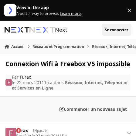
Aller au contenu
View in the app
×
Di
A better way to browse.
Learn more
.
Next
Se connecter
Accueil
Réseaux et Programmation
Réseaux, Internet, Télé
Connexion Wifi à Freebox V5 impossible
Par
Furax
le 22 mars 2011
15 a
dans
Réseaux, Internet, Téléphonie
et Services en Ligne
Commencer un nouveau sujet
Furax
INpactien
Posté(e)
le 22 mars 2011
15 a