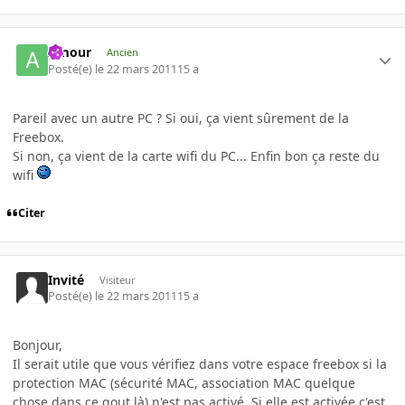
Amour
Ancien
Posté(e)
le 22 mars 2011
15 a
Pareil avec un autre PC ? Si oui, ça vient sûrement de la
Freebox.
Si non, ça vient de la carte wifi du PC... Enfin bon ça reste du
wifi
Citer
Invité
Visiteur
Posté(e)
le 22 mars 2011
15 a
Bonjour,
Il serait utile que vous vérifiez dans votre espace freebox si la
protection MAC (sécurité MAC, association MAC quelque
chose dans ce gout là) n'est pas activé. Si elle est activée c'est