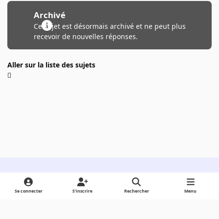
Archivé
Ce sujet est désormais archivé et ne peut plus
recevoir de nouvelles réponses.
Aller sur la liste des sujets
Light Mode
Dark Mode
System Preference
Se connecter
S’inscrire
Rechercher
Menu
Langue
Cookies
Powered by
Invision Community