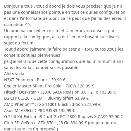
Bonjour a tous , tout d abord je dois vous préciser que je n'ai
pas une connaissance pointue en tout ce qui es configuration
et dans l'informatique ,donc ca ce peut que j'ai fai des erreurs
d'amateur ^^.
Un ami ma conseiller ce site et j'aimerai vos conseils par
rapport a la config que j'ai "créer" en me basant sur divers
sujet du forum .
Tout d'abord j'aimerai la faire baisser a - 1500 euros ,tous les
conseils sont les bienvenues .
ps :J'aimerai que cette configuration dure au minimum 3 ans
sans devoir la changer si ces possible .
Alors voila :
NZXT Phantom - Blanc 139,90 €
Cooler Master Silent Pro Gold - 700W 128,99 €
Hitachi Deskstar 7K3000 SATA Revision 3.0 - 2 To 103,99 €
LG CH10LS20 - OEM + Blu-ray offert 63,99 €
AMD Phenom™ II X6 1100T Black Edition 227,99 €
Asus M4A89GTD PRO/USB3 135,99 €
G.Skill Kit Extreme3 2 x 4 Go PC12800 Ripjaws X CAS9 95,90 €
Club 3D GeForce GTX 570 1,25 Go 334,99 € (un peu perdu
dans toute les Cg proposé )