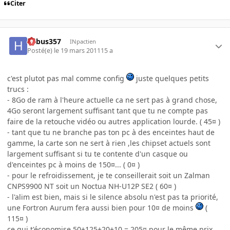
Citer
hebus357
INpactien
Posté(e)
le 19 mars 2011
15 a
c'est plutot pas mal comme config
juste quelques petits
trucs :
- 8Go de ram à l'heure actuelle ca ne sert pas à grand chose,
4Go seront largement suffisant tant que tu ne compte pas
faire de la retouche vidéo ou autres application lourde. ( 45¤ )
- tant que tu ne branche pas ton pc à des enceintes haut de
gamme, la carte son ne sert à rien ,les chipset actuels sont
largement suffisant si tu te contente d'un casque ou
d'enceintes pc à moins de 150¤... ( 0¤ )
- pour le refroidissement, je te conseillerait soit un Zalman
CNPS9900 NT soit un Noctua NH-U12P SE2 ( 60¤ )
- l'alim est bien, mais si le silence absolu n'est pas ta priorité,
une Fortron Aurum fera aussi bien pour 10¤ de moins
(
115¤ )
ce qui t'économise 50+125+20+10 = 205¤ pour le même prix.