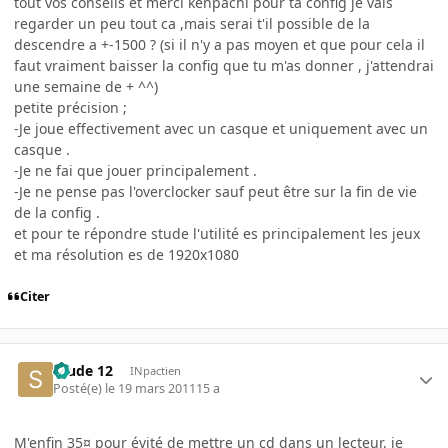
tout vos conseils et merci kenpachi pour ta config je vais
regarder un peu tout ca ,mais serai t'il possible de la
descendre a +-1500 ? (si il n'y a pas moyen et que pour cela il
faut vraiment baisser la config que tu m'as donner , j'attendrai
une semaine de + ^^)
petite précision ;
-Je joue effectivement avec un casque et uniquement avec un
casque .
-Je ne fai que jouer principalement .
-Je ne pense pas l'overclocker sauf peut être sur la fin de vie
de la config .
et pour te répondre stude l'utilité es principalement les jeux
et ma résolution es de 1920x1080
Citer
Stude 12
INpactien
Posté(e)
le 19 mars 2011
15 a
M'enfin 35¤ pour évité de mettre un cd dans un lecteur, je