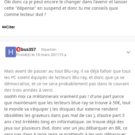
Oki donc ca je peut encore le changer dans l'avenir et laisser
cette "dépense" en suspend et donc tu me conseils quoi
comme lecteur dvd ?
Citer
hebus357
INpactien
Posté(e)
le 19 mars 2011
15 a
Mais avant de passer au tout Blu-ray, il va déjà falloir que tous
les PC soient équipés de lecteurs Blu-ray, et donc que ça se
démocratise, et ce ne sera probablement pas dans le courant
des trois années à venir.
ooohh moi ca m'étonnerais vraiment pas ! d'une part parce
que maintenant que les lecteurs blue ray se trouve à 50€, tout
le monde va s'équiper ( les disques dur externe rendent
obsolètes les graveurs dans pas mal de cas ), d'autre part 3
ans c'est trrèèèès long en informatique. on trouve déjà des
jeux sur plusieurs dvd, donc voir un jeu débarquer en BR, ce
sera pas dans 6 mois mais je m'attends à les voir débarquer