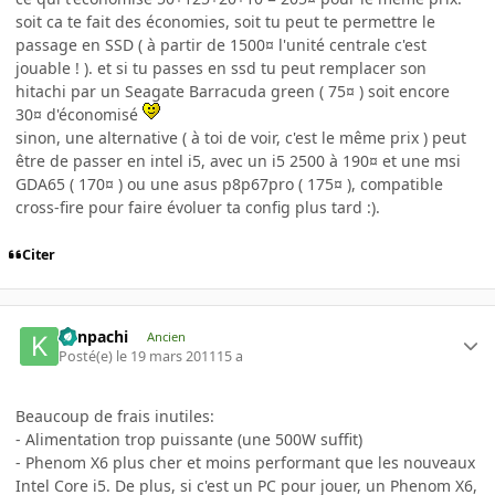
soit ca te fait des économies, soit tu peut te permettre le
passage en SSD ( à partir de 1500¤ l'unité centrale c'est
jouable ! ). et si tu passes en ssd tu peut remplacer son
hitachi par un Seagate Barracuda green ( 75¤ ) soit encore
30¤ d'économisé
sinon, une alternative ( à toi de voir, c'est le même prix ) peut
être de passer en intel i5, avec un i5 2500 à 190¤ et une msi
GDA65 ( 170¤ ) ou une asus p8p67pro ( 175¤ ), compatible
cross-fire pour faire évoluer ta config plus tard :).
Citer
Kenpachi
Ancien
Posté(e)
le 19 mars 2011
15 a
Beaucoup de frais inutiles:
- Alimentation trop puissante (une 500W suffit)
- Phenom X6 plus cher et moins performant que les nouveaux
Intel Core i5. De plus, si c'est un PC pour jouer, un Phenom X6,