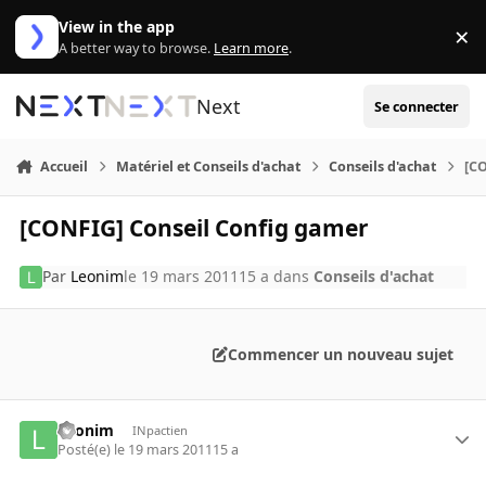
Aller au contenu
View in the app
×
Di
A better way to browse.
Learn more
.
Next
Se connecter
Accueil
Matériel et Conseils d'achat
Conseils d'achat
[C
[CONFIG] Conseil Config gamer
Par
Leonim
le 19 mars 2011
15 a
dans
Conseils d'achat
Commencer un nouveau sujet
Leonim
INpactien
Posté(e)
le 19 mars 2011
15 a