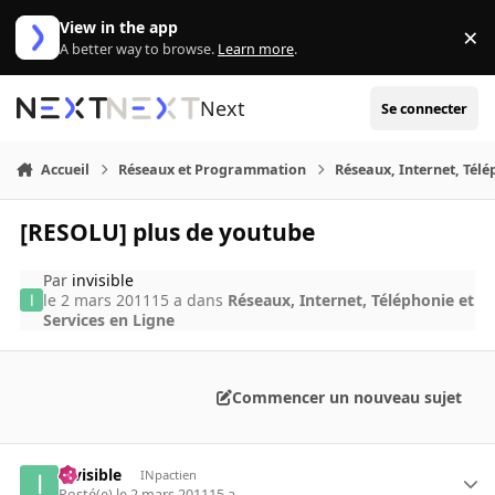
Aller au contenu
View in the app
×
Di
A better way to browse.
Learn more
.
Next
Se connecter
Accueil
Réseaux et Programmation
Réseaux, Internet, Télé
[RESOLU] plus de youtube
Par
invisible
le 2 mars 2011
15 a
dans
Réseaux, Internet, Téléphonie et
Services en Ligne
Commencer un nouveau sujet
invisible
INpactien
Posté(e)
le 2 mars 2011
15 a