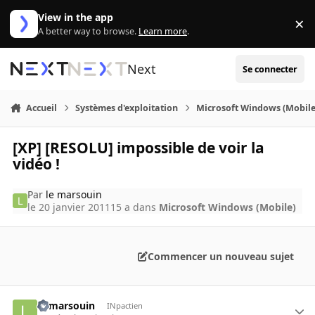
Aller au contenu
View in the app
×
Di
A better way to browse.
Learn more
.
Next
Se connecter
Accueil
Systèmes d'exploitation
Microsoft Windows (Mobile
[XP] [RESOLU] impossible de voir la
vidéo !
Par
le marsouin
le 20 janvier 2011
15 a
dans
Microsoft Windows (Mobile)
Commencer un nouveau sujet
le marsouin
INpactien