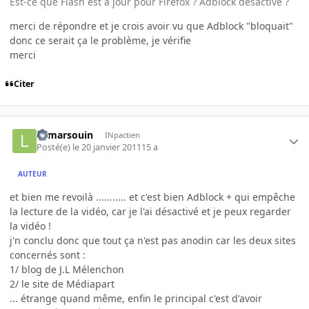
Est-ce que Flash est à jour pour Firefox ? Adblock désactivé ?
merci de répondre et je crois avoir vu que Adblock "bloquait"
donc ce serait ça le problème, je vérifie
merci
Citer
le marsouin
INpactien
Posté(e)
le 20 janvier 2011
15 a
AUTEUR
et bien me revoilà ........... et c'est bien Adblock + qui empêche
la lecture de la vidéo, car je l'ai désactivé et je peux regarder
la vidéo !
j'n conclu donc que tout ça n'est pas anodin car les deux sites
concernés sont :
1/ blog de J.L Mélenchon
2/ le site de Médiapart
... étrange quand même, enfin le principal c'est d'avoir