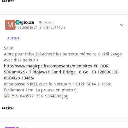
Citer
Magic-Ice
INpactien
Posté(e)
le 21 janvier 2011
15 a
AUTEUR
Salut
Alors pour infos j'ai acheté les barrette mémoire G skill 2x4go
avec dissipateur >
http://www.magicpc.fr/composants/memoires_PC_DDR-
SDRam/G.Skill_RipjawsX_Sand_Bridge__8_Go__F3-12800CL9D-
8GBXL/p-19465/
et sa passe NIKEL avec le Noctua NH-C12P-SE14. Il reste
facilement 1cm. La preuve en photo :)
Citer