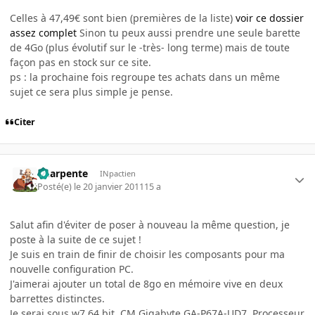
Celles à 47,49€ sont bien (premières de la liste)
voir ce dossier
assez complet
Sinon tu peux aussi prendre une seule barette
de 4Go (plus évolutif sur le -très- long terme) mais de toute
façon pas en stock sur ce site.
ps : la prochaine fois regroupe tes achats dans un même
sujet ce sera plus simple je pense.
Citer
Charpente
INpactien
Posté(e)
le 20 janvier 2011
15 a
Salut afin d'éviter de poser à nouveau la même question, je
poste à la suite de ce sujet !
Je suis en train de finir de choisir les composants pour ma
nouvelle configuration PC.
J'aimerai ajouter un total de 8go en mémoire vive en deux
barrettes distinctes.
Je serai sous w7 64 bit, CM Gigabyte GA-P67A-UD7, Processeur