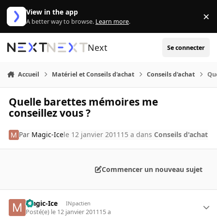
Aller au contenu
View in the app
×
Di
A better way to browse.
Learn more
.
Next
Se connecter
Accueil
Matériel et Conseils d'achat
Conseils d'achat
Que
Quelle barettes mémoires me
conseillez vous ?
Par
Magic-Ice
le 12 janvier 2011
15 a
dans
Conseils d'achat
Commencer un nouveau sujet
Magic-Ice
INpactien
Posté(e)
le 12 janvier 2011
15 a