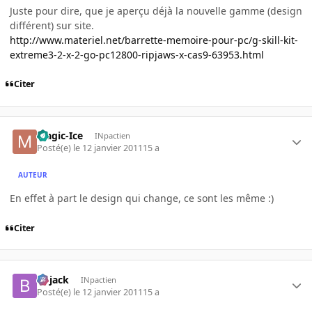
Juste pour dire, que je aperçu déjà la nouvelle gamme (design
différent) sur site.
http://www.materiel.net/barrette-memoire-pour-pc/g-skill-kit-
extreme3-2-x-2-go-pc12800-ripjaws-x-cas9-63953.html
Citer
Magic-Ice
INpactien
Posté(e)
le 12 janvier 2011
15 a
AUTEUR
En effet à part le design qui change, ce sont les même :)
Citer
Bojack
INpactien
Posté(e)
le 12 janvier 2011
15 a