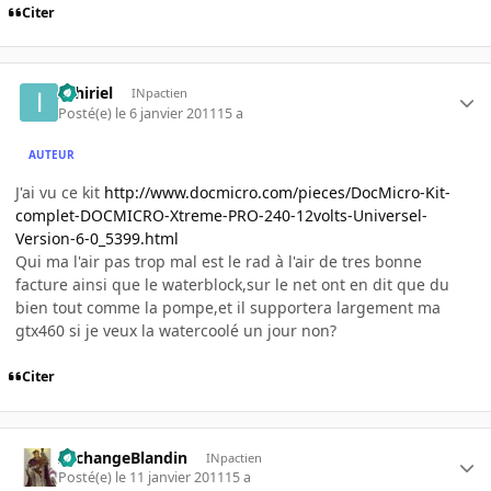
Citer
Ilthiriel
INpactien
Posté(e)
le 6 janvier 2011
15 a
AUTEUR
J'ai vu ce kit
http://www.docmicro.com/pieces/DocMicro-Kit-
complet-DOCMICRO-Xtreme-PRO-240-12volts-Universel-
Version-6-0_5399.html
Qui ma l'air pas trop mal est le rad à l'air de tres bonne
facture ainsi que le waterblock,sur le net ont en dit que du
bien tout comme la pompe,et il supportera largement ma
gtx460 si je veux la watercoolé un jour non?
Citer
ArchangeBlandin
INpactien
Posté(e)
le 11 janvier 2011
15 a