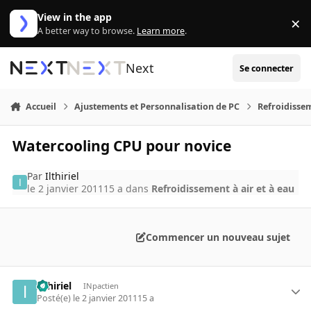
Aller au contenu
View in the app
×
Di
A better way to browse.
Learn more
.
Next
Se connecter
Accueil
Ajustements et Personnalisation de PC
Refroidissem
Watercooling CPU pour novice
Par
Ilthiriel
le 2 janvier 2011
15 a
dans
Refroidissement à air et à eau
Commencer un nouveau sujet
Ilthiriel
INpactien
Posté(e)
le 2 janvier 2011
15 a