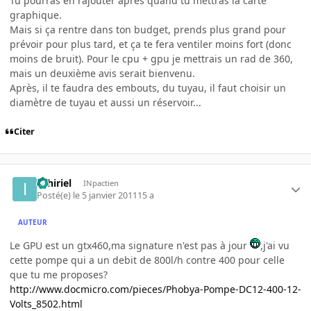
Tu pourras en rajouter après quand tu mettras la carte
graphique.
Mais si ça rentre dans ton budget, prends plus grand pour
prévoir pour plus tard, et ça te fera ventiler moins fort (donc
moins de bruit). Pour le cpu + gpu je mettrais un rad de 360,
mais un deuxième avis serait bienvenu.
Après, il te faudra des embouts, du tuyau, il faut choisir un
diamètre de tuyau et aussi un réservoir...
Citer
Ilthiriel
INpactien
Posté(e)
le 5 janvier 2011
15 a
AUTEUR
Le GPU est un gtx460,ma signature n'est pas à jour
,j'ai vu
cette pompe qui a un debit de 800l/h contre 400 pour celle
que tu me proposes?
http://www.docmicro.com/pieces/Phobya-Pompe-DC12-400-12-
Volts_8502.html