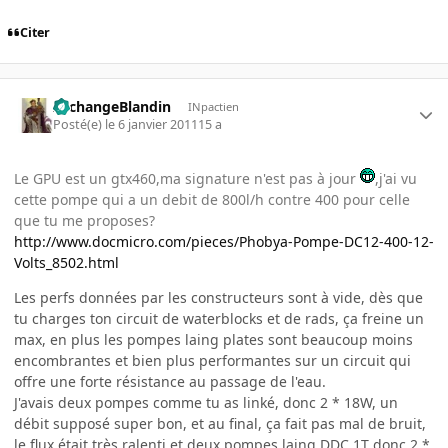
Citer
ArchangeBlandin
INpactien
Posté(e)
le 6 janvier 2011
15 a
Le GPU est un gtx460,ma signature n'est pas à jour
,j'ai vu
cette pompe qui a un debit de 800l/h contre 400 pour celle
que tu me proposes?
http://www.docmicro.com/pieces/Phobya-Pompe-DC12-400-12-
Volts_8502.html
Les perfs données par les constructeurs sont à vide, dès que
tu charges ton circuit de waterblocks et de rads, ça freine un
max, en plus les pompes laing plates sont beaucoup moins
encombrantes et bien plus performantes sur un circuit qui
offre une forte résistance au passage de l'eau.
J'avais deux pompes comme tu as linké, donc 2 * 18W, un
débit supposé super bon, et au final, ça fait pas mal de bruit,
le flux était très ralenti et deux pompes laing DDC 1T donc 2 *