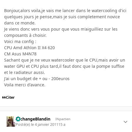
Bonjour,alors voila,je vais me lancer dans le watercooling d'ici
quelques jours je pense,mais je suis completement novice
dans ce monde.
Je viens donc vers vous pour que vous m'aiguilliez sur les
composants à choisir.
Voici ma config :
CPU Amd Athlon II X4 620
CM Asus M4N78
Sachant que je ne veux watercooler que le CPU,mais avoir un
water GPU et CPU plus tard,il faut donc que la pompe suffise
et le radiateur aussi.
J'ai un budget de + ou - 200euros
Voila merci d'avance.
Citer
ArchangeBlandin
INpactien
Posté(e)
le 4 janvier 2011
15 a