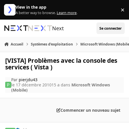
Aller au contenu
View in the app
×
Di
A better way to browse.
Learn more
.
Next
Se connecter
Accueil
Systèmes d'exploitation
Microsoft Windows (Mobile
[VISTA] Problèmes avec la console des
services ( Vista )
Par
pierjdu43
le 17 décembre 2010
15 a
dans
Microsoft Windows
(Mobile)
Commencer un nouveau sujet