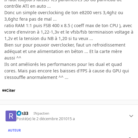
contrôle ATI en auto ...
Donc un simple overclocking de ton e8200 vers 3,4ghz ou
3,6ghz fera pas de mal ...
ratio RAM 1:1 puis FSB 400 x 8.5 ( coeff max de ton CPU ), avec
vcore d'environ à 1,22-1,3v et le vfsb/fsb terminaison voltage à
1,2v et la tension du NB à 1,20 si tu veux ...
Bien sur pour pouvoir overclocker, faut un refroidissement
adéquat et une alimentation en béton ... Et la carte mère
aussi ^^
Ils ont améliorés les performances pour les dual et quad
cores. Mais pas encore les baisses d'FPS à cause du GPU qui
s'essouffle anormalement ^^ ...
Citer
ren33
INpactien
Posté(e)
le 2 décembre 2010
15 a
AUTEUR