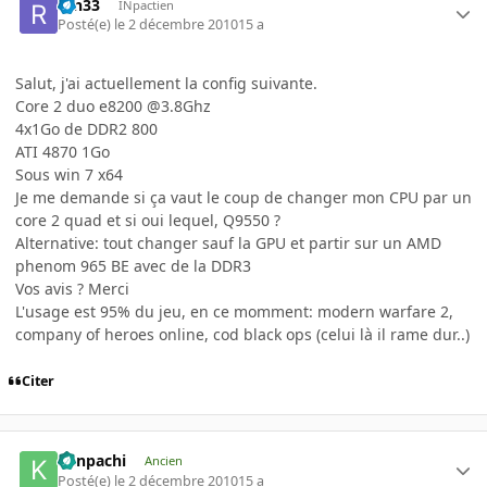
ren33
INpactien
Posté(e)
le 2 décembre 2010
15 a
Salut, j'ai actuellement la config suivante.
Core 2 duo e8200 @3.8Ghz
4x1Go de DDR2 800
ATI 4870 1Go
Sous win 7 x64
Je me demande si ça vaut le coup de changer mon CPU par un
core 2 quad et si oui lequel, Q9550 ?
Alternative: tout changer sauf la GPU et partir sur un AMD
phenom 965 BE avec de la DDR3
Vos avis ? Merci
L'usage est 95% du jeu, en ce momment: modern warfare 2,
company of heroes online, cod black ops (celui là il rame dur..)
Citer
Kenpachi
Ancien
Posté(e)
le 2 décembre 2010
15 a