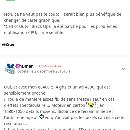
Non, ça ne vaut pas le coup: il serait bien plus bénéfique de
changer de carte graphique.
"Call of Duty : Black Ops" a été patché pour les problèmes
d'utilisation CPU, il me semble.
Citer
RinDman
Modérateur
Posté(e)
le 2 décembre 2010
15 a
Oui, et avec mon e8400 @ 4 ghz et un ati 4890, qui est
sensiblement proche.
Il roule de manière assez fluide sans freeze ( sauf en cas
d'effets spectaculaire ... Moteur en carton
) en
1680x1050 détails moyens, distance de terrain milieu et
l'anticrénelage x1
vu qu'on voit pas les pixels carrés à cette
résolution ...
Il faut toujours laisser les paramètres 3D du panneau de