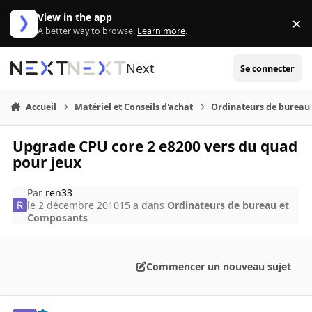
Aller au contenu
View in the app
×
Di
A better way to browse.
Learn more
.
Next
Se connecter
Accueil
Matériel et Conseils d'achat
Ordinateurs de bureau
Upgrade CPU core 2 e8200 vers du quad
pour jeux
Par
ren33
le 2 décembre 2010
15 a
dans
Ordinateurs de bureau et
Composants
Commencer un nouveau sujet