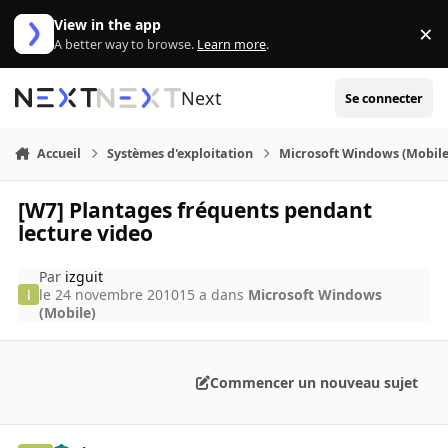
Aller au contenu
View in the app
×
Di
A better way to browse.
Learn more
.
Next
Se connecter
Accueil
Systèmes d'exploitation
Microsoft Windows (Mobile
[W7] Plantages fréquents pendant
lecture video
Par
izguit
le 24 novembre 2010
15 a
dans
Microsoft Windows
(Mobile)
Commencer un nouveau sujet