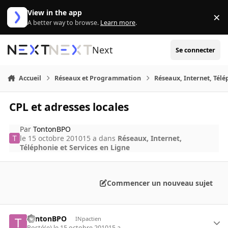
Aller au contenu
View in the app
×
Di
A better way to browse.
Learn more
.
Next
Se connecter
Accueil
Réseaux et Programmation
Réseaux, Internet, Télé
CPL et adresses locales
Par
TontonBPO
le 15 octobre 2010
15 a
dans
Réseaux, Internet,
Téléphonie et Services en Ligne
Commencer un nouveau sujet
TontonBPO
INpactien
Posté(e)
le 15 octobre 2010
15 a