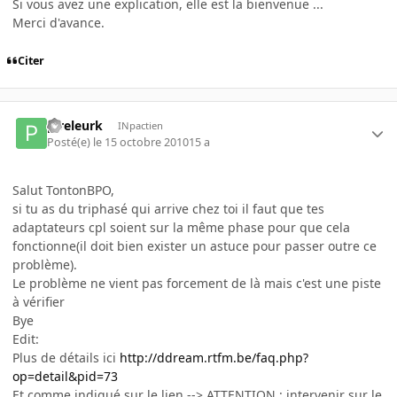
Si vous avez une explication, elle est la bienvenue ...
Merci d'avance.
Citer
pireleurk
INpactien
Posté(e)
le 15 octobre 2010
15 a
Salut TontonBPO,
si tu as du triphasé qui arrive chez toi il faut que tes
adaptateurs cpl soient sur la même phase pour que cela
fonctionne(il doit bien exister un astuce pour passer outre ce
problème).
Le problème ne vient pas forcement de là mais c'est une piste
à vérifier
Bye
Edit:
Plus de détails ici
http://ddream.rtfm.be/faq.php?
op=detail&pid=73
Et comme indiqué sur le lien --> ATTENTION : intervenir sur le